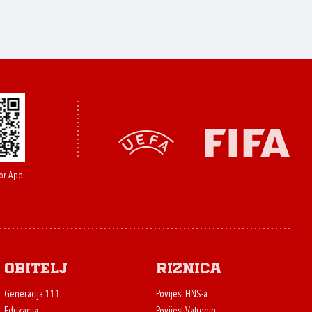
or App
Obitelj
Riznica
Generacija 111
Povijest HNS-a
Edukacija
Povijest Vatrenih