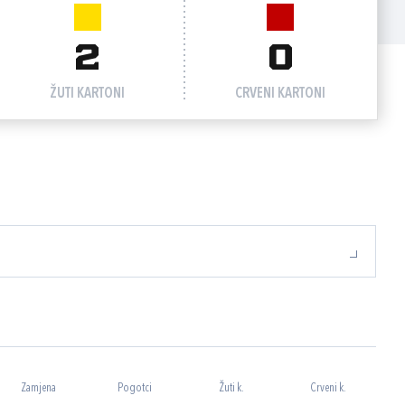
2
0
ŽUTI KARTONI
CRVENI KARTONI
Zamjena
Pogotci
Žuti k.
Crveni k.