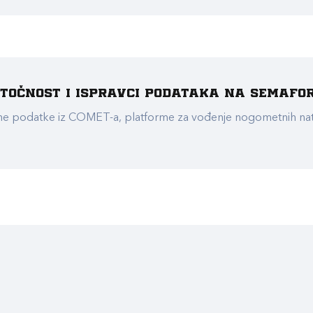
e točnost i ispravci podataka na Semafo
ualne podatke iz COMET-a, platforme za vođenje nogometnih n