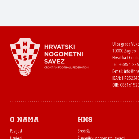
Ulica grada Vuk
10000 Zagreb
Hrvatska / Croati
Tel:
+385 1 23
E-mail:
info@hns
IBAN: HR2523
OIB: 08516152
O nama
HNS
Povijest
Središta
Uspjesi
Županijski nogometni savezi