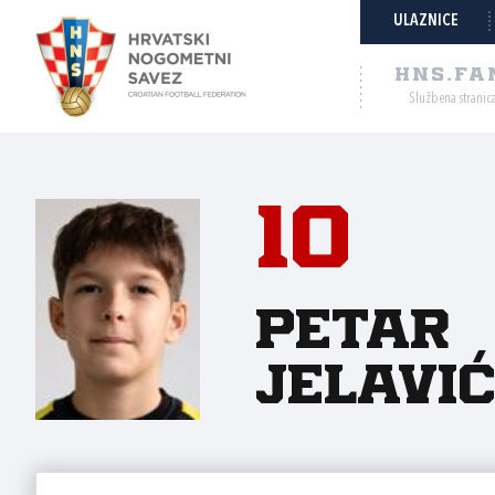
ULAZNICE
HNS.FA
Službena stranic
10
Petar
Jelavi