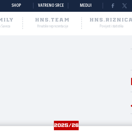
SHOP
VATRENO SRCE
MEDIJI
MILY
HNS.TEAM
HNS.RIZNIC
a Saveza
Hrvatske reprezentacije
Povijest i statistika
ć
2025/26