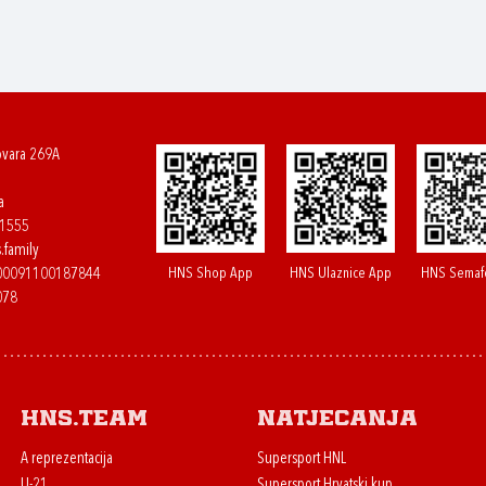
ovara 269A
a
61555
.family
HNS Shop App
HNS Ulaznice App
HNS Semaf
400091100187844
078
HNS.team
Natjecanja
A reprezentacija
Supersport HNL
U-21
Supersport Hrvatski kup