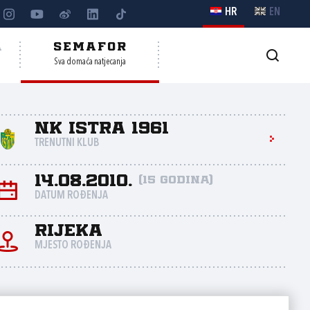
HR
EN
A
SEMAFOR
Sva domaća natjecanja
NK Istra 1961
TRENUTNI KLUB
14.08.2010.
(15 godina)
DATUM ROĐENJA
Rijeka
MJESTO ROĐENJA