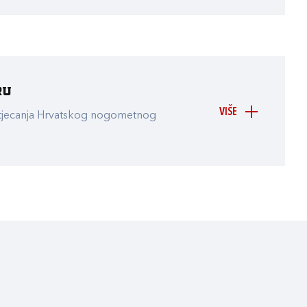
ru
VIŠE
atjecanja Hrvatskog nogometnog