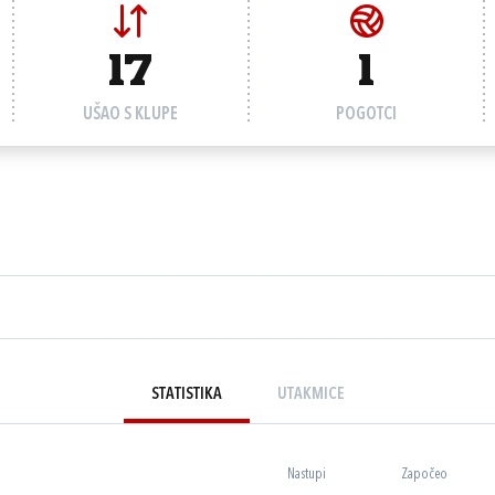
17
1
UŠAO S KLUPE
POGOTCI
STATISTIKA
UTAKMICE
Nastupi
Započeo