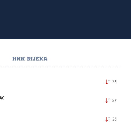
HNK RIJEKA
36'
RAC
57'
36'