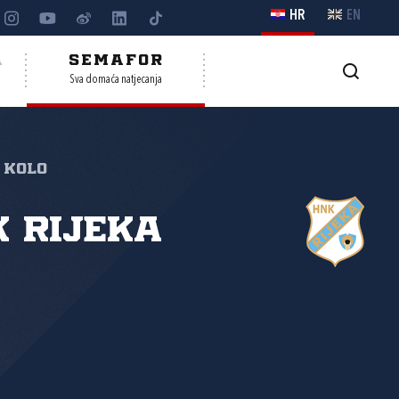
HR
EN
A
SEMAFOR
Sva domaća natjecanja
 kolo
 Rijeka