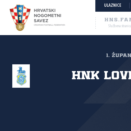
ULAZNICE
HNS.FA
Službena stranic
1. Župa
HNK Lov