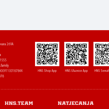
ovara 269A
a
61555
.family
HNS Shop App
HNS Ulaznice App
HNS Semaf
400091100187844
078
HNS.team
Natjecanja