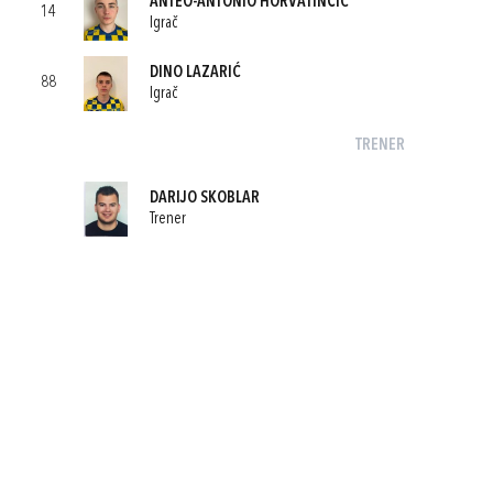
ANTEO-ANTONIO HORVATINČIĆ
14
Igrač
DINO LAZARIĆ
88
Igrač
TRENER
DARIJO SKOBLAR
Trener