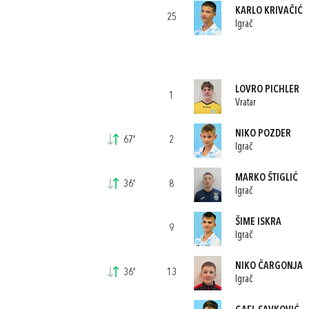
KARLO KRIVAČIĆ
25
Igrač
LOVRO PICHLER
1
Vratar
NIKO POZDER
67'
2
Igrač
MARKO ŠTIGLIĆ
36'
8
Igrač
ŠIME ISKRA
9
Igrač
NIKO ČARGONJA
36'
13
Igrač