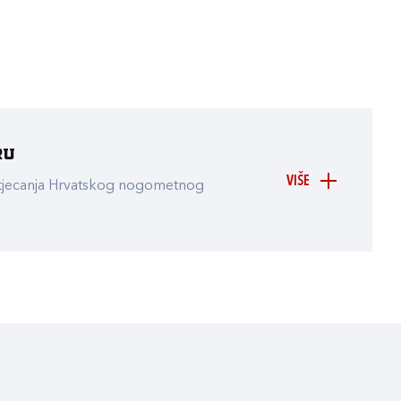
ru
VIŠE
atjecanja Hrvatskog nogometnog