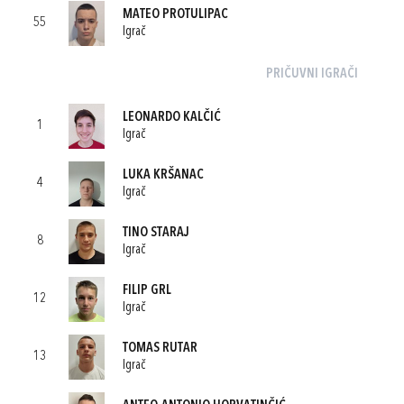
MATEO PROTULIPAC
55
Igrač
PRIČUVNI IGRAČI
LEONARDO KALČIĆ
1
Igrač
LUKA KRŠANAC
4
Igrač
TINO STARAJ
8
Igrač
FILIP GRL
12
Igrač
TOMAS RUTAR
13
Igrač