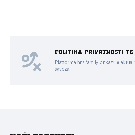
Politika privatnosti t
Platforma hns.family prikazuje akt
saveza.