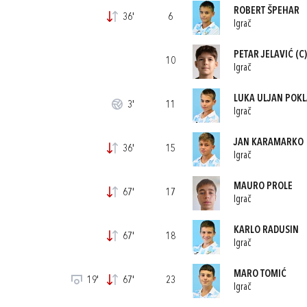
ROBERT ŠPEHAR
36'
6
Igrač
PETAR JELAVIĆ
(C)
10
Igrač
LUKA ULJAN POK
3'
11
Igrač
JAN KARAMARKO
36'
15
Igrač
MAURO PROLE
67'
17
Igrač
KARLO RADUSIN
67'
18
Igrač
MARO TOMIĆ
19'
67'
23
Igrač