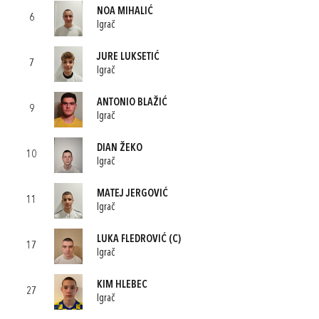
NOA MIHALIĆ
6
Igrač
JURE LUKSETIĆ
7
Igrač
ANTONIO BLAŽIĆ
9
Igrač
DIAN ŽEKO
10
Igrač
MATEJ JERGOVIĆ
11
Igrač
LUKA FLEDROVIĆ
(C)
17
Igrač
KIM HLEBEC
27
Igrač