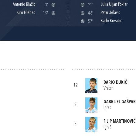
Antonio Blažić
Luka Uljan Poklar
3'
21'
Kim Hlebec
Petar Jelavić
19'
46'
Karlo Krivačić
57'
DARIO ĐUKIĆ
12
Vratar
GABRIJEL GAŠPA
3
Igrač
FILIP MARTINOVIĆ
5
Igrač