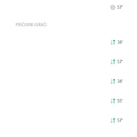
57'
PRIČUVNI IGRAČI
36'
57'
36'
55'
57'