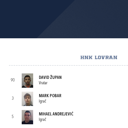
HNK LOVRAN
DAVID ŽUPAN
90
Vratar
MARK POBAR
3
Igrač
MIHAEL ANDREJEVIĆ
5
Igrač