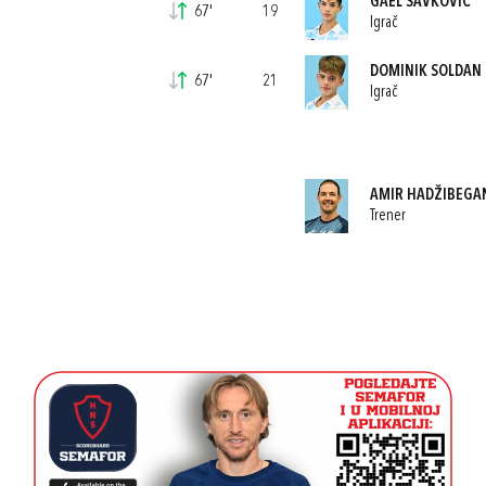
GAEL SAVKOVIĆ
67'
19
Igrač
DOMINIK SOLDAN
67'
21
Igrač
AMIR HADŽIBEGA
Trener