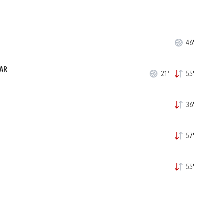
46'
LAR
21'
55'
36'
57'
55'