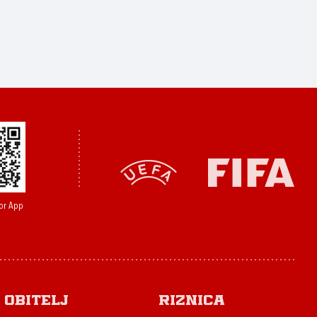
or App
Obitelj
Riznica