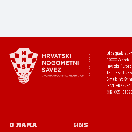
Ulica grada Vuk
10000 Zagreb
Hrvatska / Croati
Tel:
+385 1 23
E-mail:
info@hns
IBAN: HR2523
OIB: 08516152
O nama
HNS