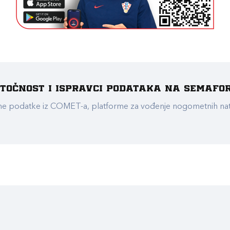
e točnost i ispravci podataka na Semafo
ualne podatke iz COMET-a, platforme za vođenje nogometnih n