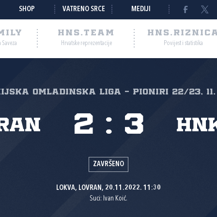
SHOP
VATRENO SRCE
MEDIJI
MILY
HNS.TEAM
HNS.RIZNIC
a Saveza
Hrvatske reprezentacije
Povijest i statistika
nijska omladinska liga - Pioniri 22/23, 11.
2
:
3
ran
HNK
ZAVRŠENO
LOKVA, LOVRAN, 20.11.2022. 11:30
Suci: Ivan Koić.