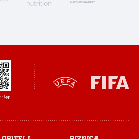
or App
Obitelj
Riznica