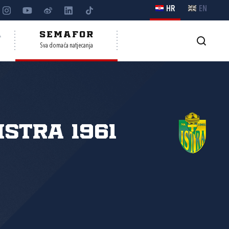
HR
EN
A
SEMAFOR
Sva domaća natjecanja
Istra 1961