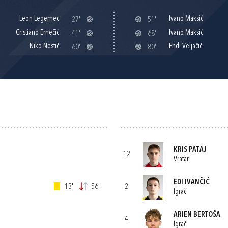
Leon Legemec
Ivano Maksić
27'
51'
Cristiano Ernečić
Ivano Maksić
41'
68'
Niko Nestić
Endi Veljačić
60'
80'
KRIS PATAJ
12
Vratar
EDI IVANČIĆ
13'
56'
2
Igrač
ARIEN BERTOŠA
4
Igrač