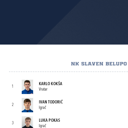
NK SLAVEN BELUPO
KARLO KOKŠA
1
Vratar
IVAN TODORIĆ
2
Igrač
LUKA POKAS
3
Igrač