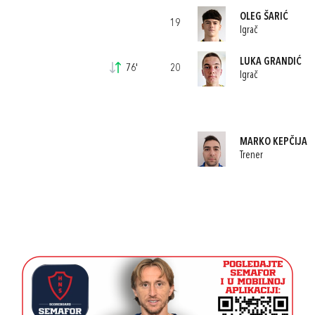
OLEG ŠARIĆ
19
Igrač
LUKA GRANDIĆ
76'
20
Igrač
MARKO KEPČIJA
Trener