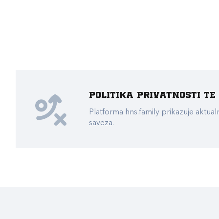
Politika privatnosti t
Platforma hns.family prikazuje akt
saveza.