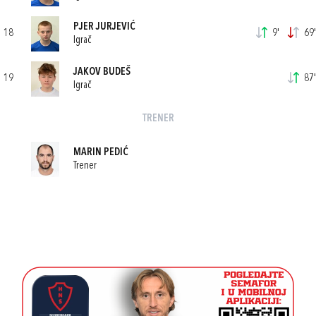
PJER JURJEVIĆ
18
9'
69'
Igrač
JAKOV BUDEŠ
19
87'
Igrač
TRENER
MARIN PEDIĆ
Trener