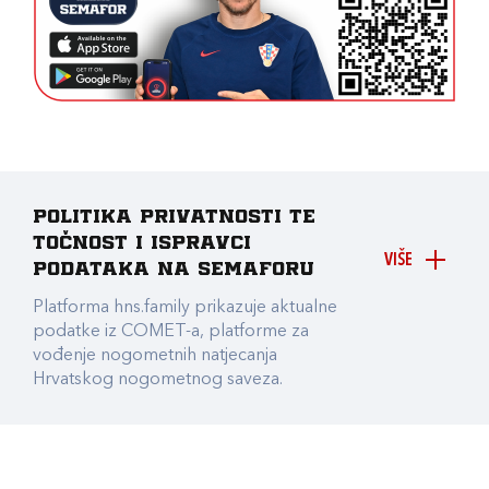
Politika privatnosti te
točnost i ispravci
VIŠE
podataka na Semaforu
Platforma hns.family prikazuje aktualne
podatke iz COMET-a, platforme za
vođenje nogometnih natjecanja
Hrvatskog nogometnog saveza.