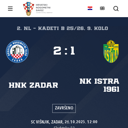
2. NL - KADETI B 25/26, 9. kolo
2
:
1
NK Istra
HNK Zadar
1961
ZAVRŠENO
SC VIŠNJIK, ZADAR, 26.10.2025. 12:00