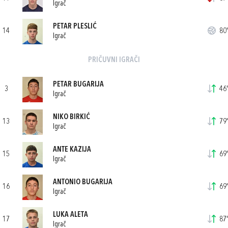
Igrač
PETAR PLESLIĆ
14
80'
Igrač
PRIČUVNI IGRAČI
PETAR BUGARIJA
3
46'
Igrač
NIKO BIRKIĆ
13
79'
Igrač
ANTE KAZIJA
15
69'
Igrač
ANTONIO BUGARIJA
16
69'
Igrač
LUKA ALETA
17
87'
Igrač