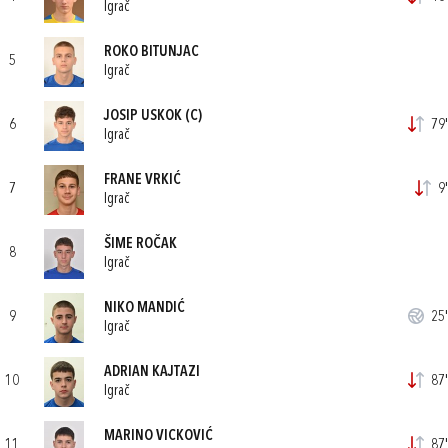
Igrač
ROKO BITUNJAC
5
Igrač
JOSIP USKOK
(C)
6
79'
Igrač
FRANE VRKIĆ
7
9'
Igrač
ŠIME ROČAK
8
Igrač
NIKO MANDIĆ
9
25'
Igrač
ADRIAN KAJTAZI
10
87'
Igrač
MARINO VICKOVIĆ
11
87'