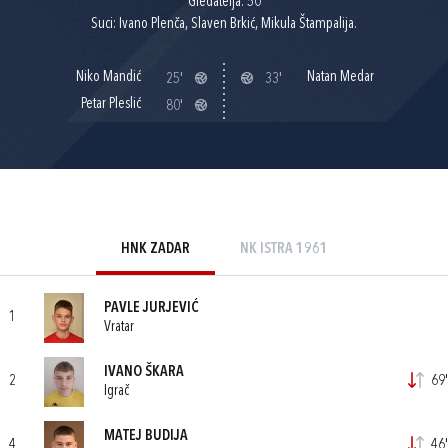
Gledatelja: 50
Suci: Ivano Plenča, Slaven Brkić, Mikula Štampalija.
Niko Mandić
Natan Medar
25'
33'
Petar Pleslić
80'
HNK ZADAR
NK ISTRA 1961
PAVLE JURJEVIĆ
1
Vratar
IVANO ŠKARA
2
69'
Igrač
MATEJ BUDIJA
4
46'