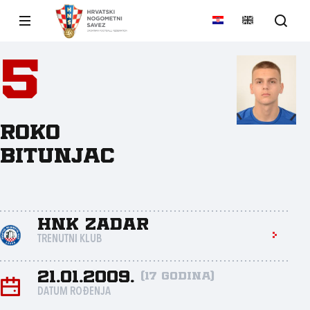
5
Roko
Bitunjac
HNK Zadar
TRENUTNI KLUB
21.01.2009.
(17 godina)
DATUM ROĐENJA