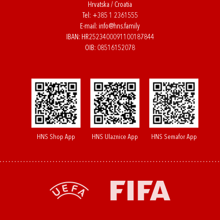
Hrvatska / Croatia
Tel:
+385 1 2361555
E-mail:
info@hns.family
IBAN: HR2523400091100187844
OIB: 08516152078
HNS Shop App
HNS Ulaznice App
HNS Semafor App