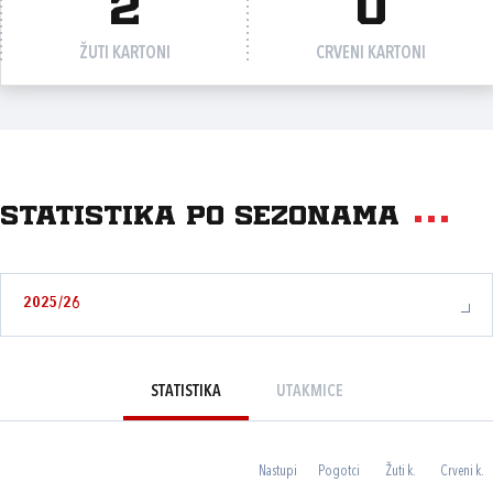
2
0
ŽUTI KARTONI
CRVENI KARTONI
Statistika po sezonama
2025/26
STATISTIKA
UTAKMICE
Nastupi
Pogotci
Žuti k.
Crveni k.