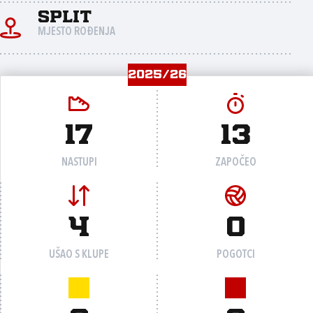
Split
MJESTO ROĐENJA
2025/26
17
13
NASTUPI
ZAPOČEO
4
0
UŠAO S KLUPE
POGOTCI