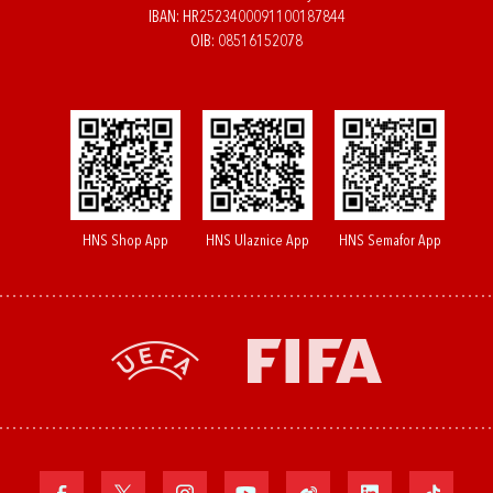
IBAN: HR2523400091100187844
OIB: 08516152078
HNS Shop App
HNS Ulaznice App
HNS Semafor App