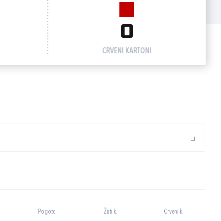
0
CRVENI KARTONI
Pogotci
Žuti k.
Crveni k.