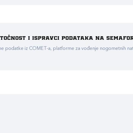
e točnost i ispravci podataka na Semafo
ualne podatke iz COMET-a, platforme za vođenje nogometnih n