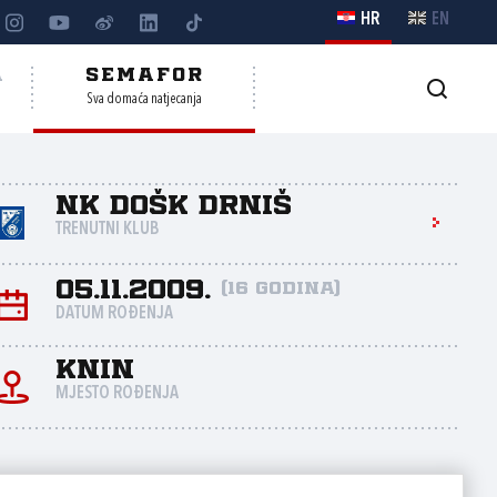
HR
EN
A
SEMAFOR
Sva domaća natjecanja
NK DOŠK Drniš
TRENUTNI KLUB
05.11.2009.
(16 godina)
DATUM ROĐENJA
Knin
MJESTO ROĐENJA