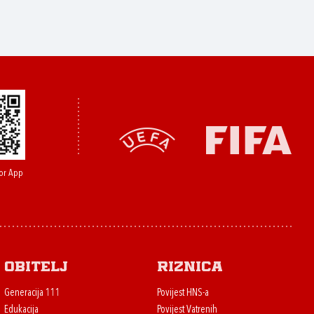
or App
Obitelj
Riznica
Generacija 111
Povijest HNS-a
Edukacija
Povijest Vatrenih