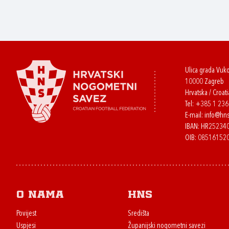
Ulica grada Vuk
10000 Zagreb
Hrvatska / Croati
Tel:
+385 1 23
E-mail:
info@hns
IBAN: HR2523
OIB: 08516152
O nama
HNS
Povijest
Središta
Uspjesi
Županijski nogometni savezi