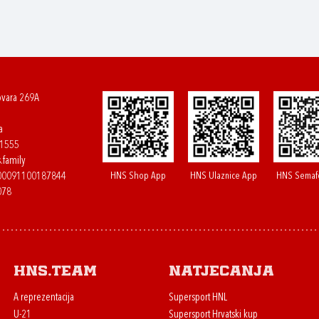
ovara 269A
a
61555
.family
HNS Shop App
HNS Ulaznice App
HNS Semaf
400091100187844
078
HNS.team
Natjecanja
A reprezentacija
Supersport HNL
U-21
Supersport Hrvatski kup