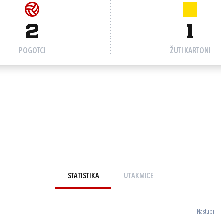
2
1
POGOTCI
ŽUTI KARTONI
STATISTIKA
UTAKMICE
Nastupi