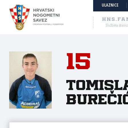
ULAZNICE
HNS.FA
Službena stranic
15
Tomisl
Bureči