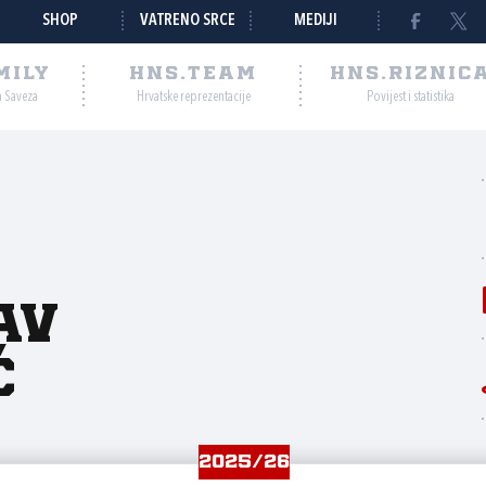
SHOP
VATRENO SRCE
MEDIJI
MILY
HNS.TEAM
HNS.RIZNIC
a Saveza
Hrvatske reprezentacije
Povijest i statistika
av
ć
2025/26