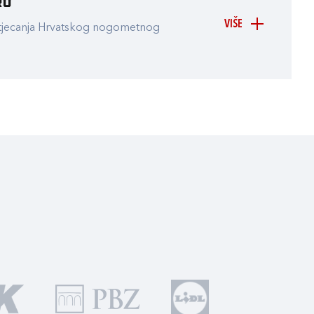
ru
VIŠE
atjecanja Hrvatskog nogometnog