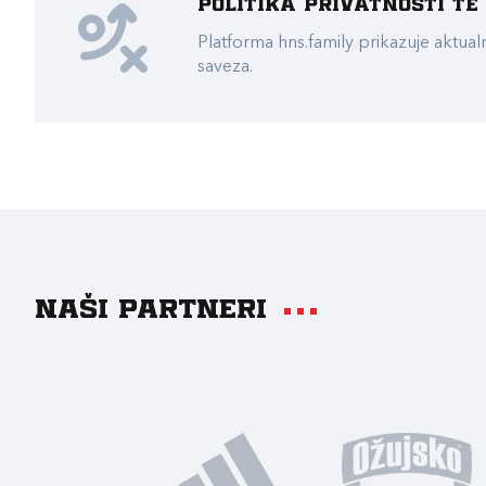
Politika privatnosti t
Platforma hns.family prikazuje akt
saveza.
Naši partneri