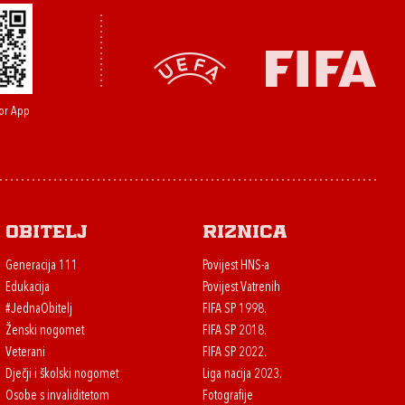
or App
Obitelj
Riznica
Generacija 111
Povijest HNS-a
Edukacija
Povijest Vatrenih
#JednaObitelj
FIFA SP 1998.
Ženski nogomet
FIFA SP 2018.
Veterani
FIFA SP 2022.
Dječji i školski nogomet
Liga nacija 2023.
Osobe s invaliditetom
Fotografije