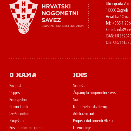
Ulica grada Vuk
10000 Zagreb
Hrvatska / Croati
Tel:
+385 1 23
E-mail:
info@hns
IBAN: HR2523
OIB: 08516152
O nama
HNS
Povijest
Središta
Uspjesi
Županijski nogometni savezi
Predsjednik
Suci
Glavni tajnik
Nogometna akademija
Izvršni odbor
Arbitražni sud
Skupština
Propisi i dokumenti HNS-a
Pristup informacijama
Licenciranje