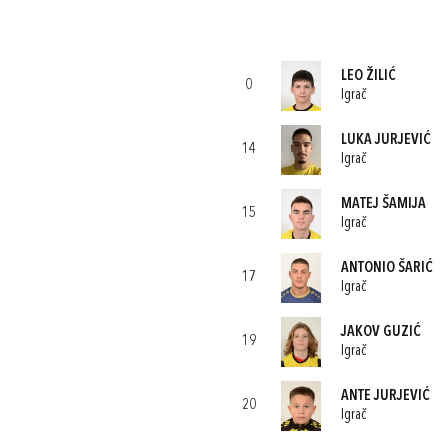
LEO ŽILIĆ
0
Igrač
LUKA JURJEVIĆ
14
Igrač
MATEJ ŠAMIJA
15
Igrač
ANTONIO ŠARIĆ
17
Igrač
JAKOV GUZIĆ
19
Igrač
ANTE JURJEVIĆ
20
Igrač