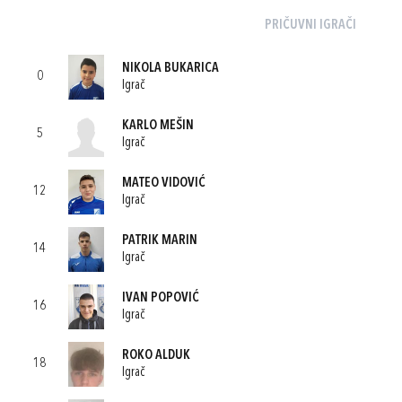
PRIČUVNI IGRAČI
NIKOLA BUKARICA
0
Igrač
KARLO MEŠIN
5
Igrač
MATEO VIDOVIĆ
12
Igrač
PATRIK MARIN
14
Igrač
IVAN POPOVIĆ
16
Igrač
ROKO ALDUK
18
Igrač