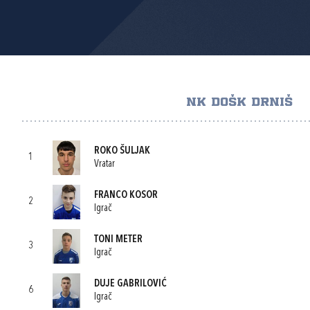
NK DOŠK DRNIŠ
ROKO ŠULJAK
1
Vratar
FRANCO KOSOR
2
Igrač
TONI METER
3
Igrač
DUJE GABRILOVIĆ
6
Igrač