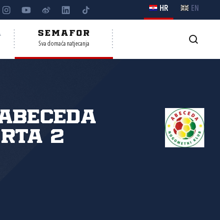
HR
EN
A
SEMAFOR
Sva domaća natjecanja
Abeceda
rta 2