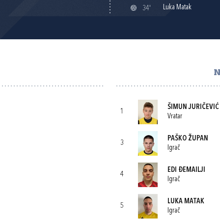
Luka Matak
34'
N
ŠIMUN JURIČEVIĆ
1
Vratar
PAŠKO ŽUPAN
3
Igrač
EDI ĐEMAILJI
4
Igrač
LUKA MATAK
5
Igrač