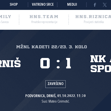
SHOP
VATRENO SRCE
MEDIJI
MILY
HNS.TEAM
HNS.RIZNIC
a Saveza
Hrvatske reprezentacije
Povijest i statistika
MŽNL KADETI 22/23, 3. kolo
NK 
0
:
1
rniš
spo
ZAVRŠENO
PODVORNICA, DRNIŠ, 01.10.2022. 11:30
Suci: Mateo Cirimotić.