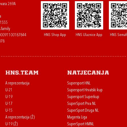
ovara 269A
a
61555
.family
HNS Shop App
HNS Ulaznice App
HNS Semaf
400091100187844
078
HNS.team
Natjecanja
A reprezentacija
Supersport HNL
U-21
Supersport Hrvatski kup
U-19
Supersport Superkup
U-17
SuperSport Prva NL
U-15
SuperSport Druga NL
A reprezentacija (Ž)
Magenta Liga
U-19 (Ž)
SuperSport HMNL