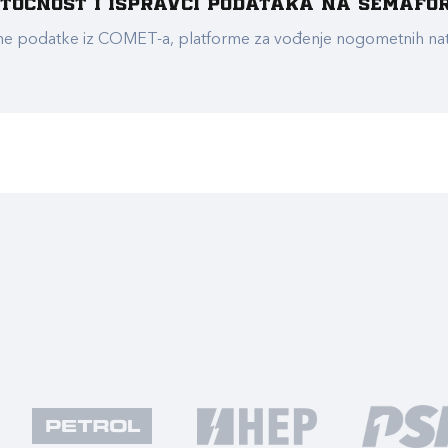
e točnost i ispravci podataka na Semafo
ualne podatke iz COMET-a, platforme za vođenje nogometnih n