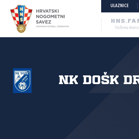
ULAZNICE
HNS.FA
Službena stranic
NK DOŠK D