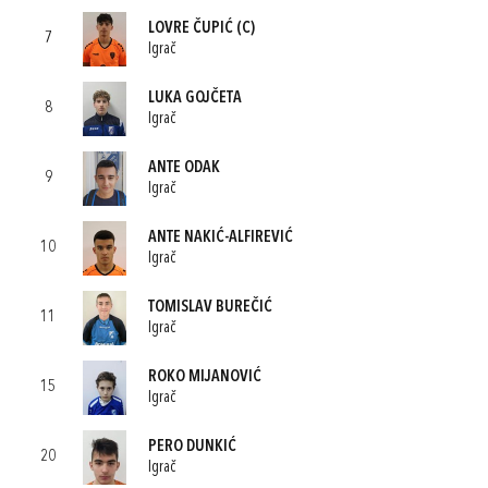
LOVRE ČUPIĆ
(C)
7
Igrač
LUKA GOJČETA
8
Igrač
ANTE ODAK
9
Igrač
ANTE NAKIĆ-ALFIREVIĆ
10
Igrač
TOMISLAV BUREČIĆ
11
Igrač
ROKO MIJANOVIĆ
15
Igrač
PERO DUNKIĆ
20
Igrač