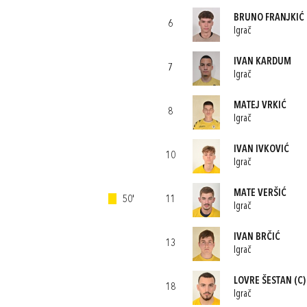
BRUNO FRANJKIĆ
6
Igrač
IVAN KARDUM
7
Igrač
MATEJ VRKIĆ
8
Igrač
IVAN IVKOVIĆ
10
Igrač
MATE VERŠIĆ
50'
11
Igrač
IVAN BRČIĆ
13
Igrač
LOVRE ŠESTAN
(C)
18
Igrač