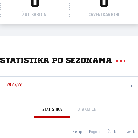
0
0
ŽUTI KARTONI
CRVENI KARTONI
Statistika po sezonama
2025/26
STATISTIKA
UTAKMICE
Nastupi
Pogotci
Žuti k.
Crveni k.