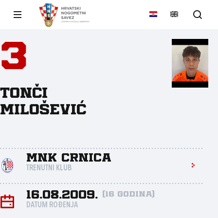
3
Tonči
Milošević
MNK Crnica
TRENUTNI KLUB
16.08.2009.
(16 godina)
DATUM ROĐENJA