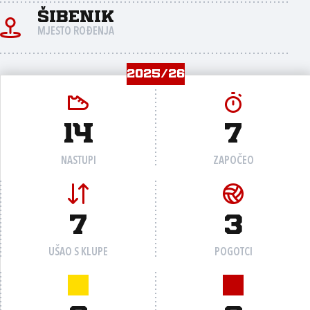
Šibenik
MJESTO ROĐENJA
2025/26
14
7
NASTUPI
ZAPOČEO
7
3
UŠAO S KLUPE
POGOTCI