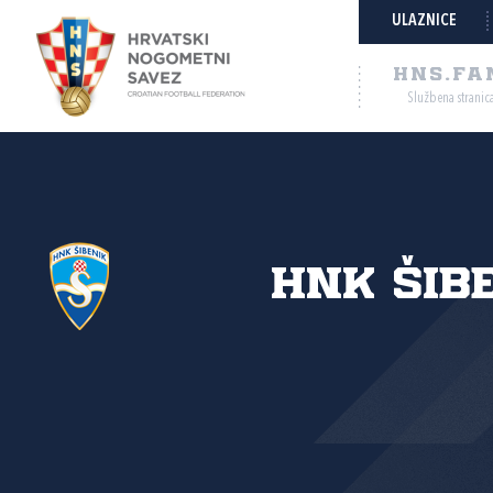
ULAZNICE
HNS.FA
Službena stranic
HNK Šib