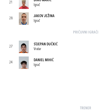
DINO MARIĆ
21
Igrač
JAKOV JEŽINA
28
Igrač
PRIČUVNI IGRAČI
STJEPAN DUČKIĆ
27
Vratar
DANIEL MIHIĆ
24
Igrač
TRENER