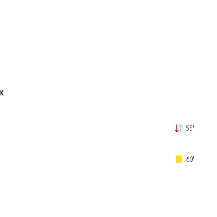
AK
55'
60'