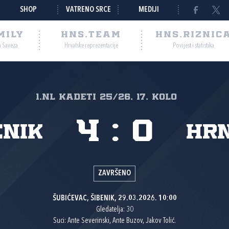
SHOP
VATRENO SRCE
MEDIJI
MILY
HNS.TEAM
HNS.RIZNIC
a Saveza
Hrvatske reprezentacije
Povijest i statistika
1.nl Kadeti 25/26, 17. kolo
4
:
0
enik
HRN
ZAVRŠENO
ŠUBIĆEVAC, ŠIBENIK, 29.03.2026. 10:00
Gledatelja: 30
Suci: Ante Severinski, Ante Buzov, Jakov Tolić.