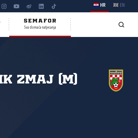
HR
EN
A
SEMAFOR
Sva domaća natjecanja
K Zmaj (M)