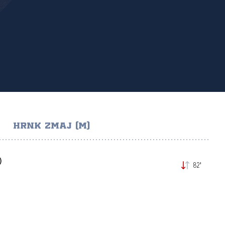
HRNK ZMAJ (M)
)
82'