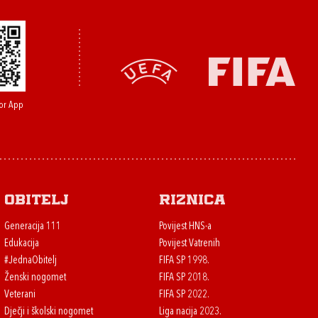
or App
Obitelj
Riznica
Generacija 111
Povijest HNS-a
Edukacija
Povijest Vatrenih
#JednaObitelj
FIFA SP 1998.
Ženski nogomet
FIFA SP 2018.
Veterani
FIFA SP 2022.
Dječji i školski nogomet
Liga nacija 2023.