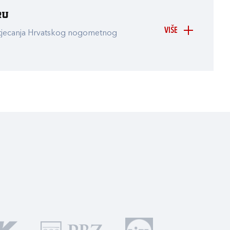
ru
VIŠE
atjecanja Hrvatskog nogometnog