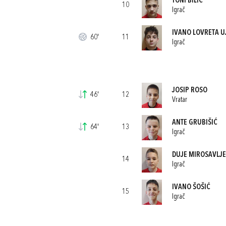
TONI BILIĆ
10
Igrač
IVANO LOVRETA U
60'
11
Igrač
JOSIP ROSO
46'
12
Vratar
ANTE GRUBIŠIĆ
64'
13
Igrač
DUJE MIROSAVLJE
14
Igrač
IVANO ŠOŠIĆ
15
Igrač