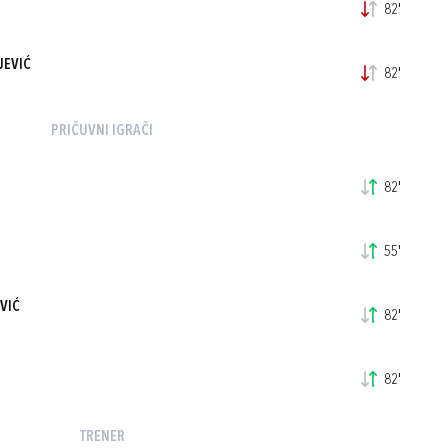
82'
JEVIĆ
82'
PRIČUVNI IGRAČI
82'
55'
VIĆ
82'
82'
TRENER