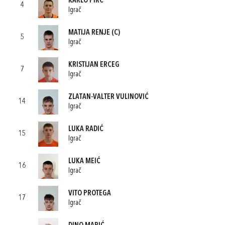
KARLO PIRC
4
Igrač
MATIJA RENJE
(C)
5
Igrač
KRISTIJAN ERCEG
7
Igrač
ZLATAN-VALTER VULINOVIĆ
14
Igrač
LUKA RADIĆ
15
Igrač
LUKA MEIĆ
16
Igrač
VITO PROTEGA
17
Igrač