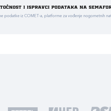
e točnost i ispravci podataka na Semafo
ualne podatke iz COMET-a, platforme za vođenje nogometnih n