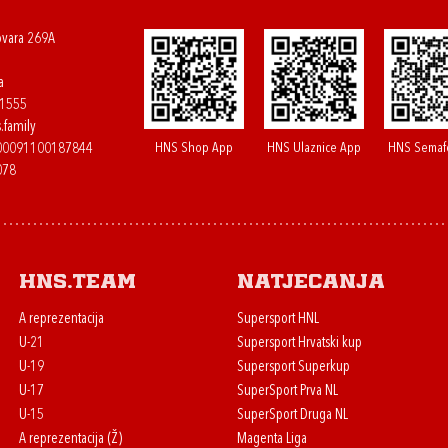
ovara 269A
a
61555
.family
HNS Shop App
HNS Ulaznice App
HNS Semaf
400091100187844
078
HNS.team
Natjecanja
A reprezentacija
Supersport HNL
U-21
Supersport Hrvatski kup
U-19
Supersport Superkup
U-17
SuperSport Prva NL
U-15
SuperSport Druga NL
A reprezentacija (Ž)
Magenta Liga