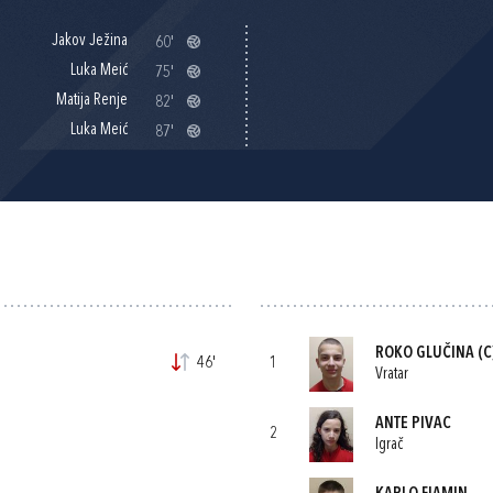
Jakov Ježina
60'
Luka Meić
75'
Matija Renje
82'
Luka Meić
87'
ROKO GLUČINA
(C
46'
1
Vratar
ANTE PIVAC
2
Igrač