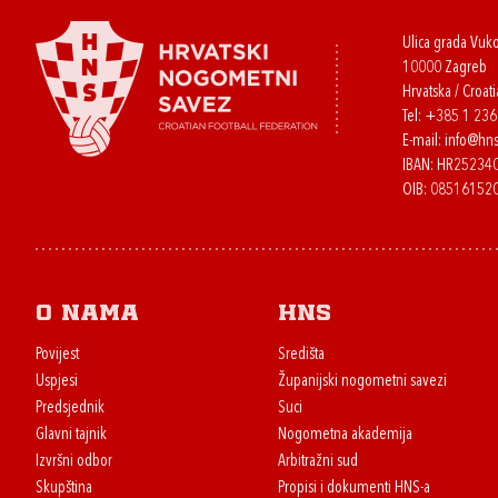
Ulica grada Vuk
10000 Zagreb
Hrvatska / Croati
Tel:
+385 1 23
E-mail:
info@hns
IBAN: HR2523
OIB: 08516152
O nama
HNS
Povijest
Središta
Uspjesi
Županijski nogometni savezi
Predsjednik
Suci
Glavni tajnik
Nogometna akademija
Izvršni odbor
Arbitražni sud
Skupština
Propisi i dokumenti HNS-a