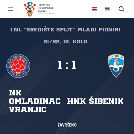
1.NL "SREDIŠTE SPLIT" Mlađi pioniri
21/22, 18. kolo
1
:
1
NK
Omladinac
HNK Šibenik
Vranjic
ZAVRŠENO