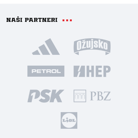
Naši partneri