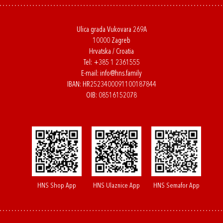
Ulica grada Vukovara 269A
10000 Zagreb
Hrvatska / Croatia
Tel:
+385 1 2361555
E-mail:
info@hns.family
IBAN: HR2523400091100187844
OIB: 08516152078
HNS Shop App
HNS Ulaznice App
HNS Semafor App