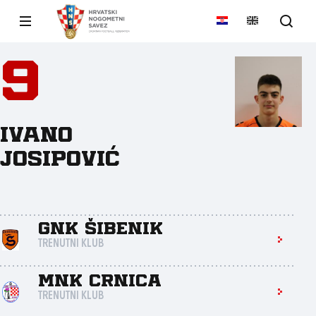
9
Ivano
Josipović
GNK ŠIBENIK
TRENUTNI KLUB
MNK Crnica
TRENUTNI KLUB