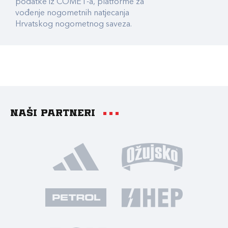
podatke iz COMET-a, platforme za
vođenje nogometnih natjecanja
Hrvatskog nogometnog saveza.
Naši partneri