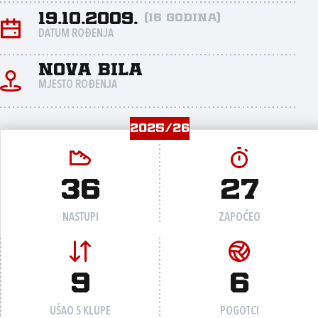
19.10.2009.
(16 godina)
DATUM ROĐENJA
nova Bila
MJESTO ROĐENJA
2025/26
36
27
NASTUPI
ZAPOČEO
9
6
UŠAO S KLUPE
POGOTCI