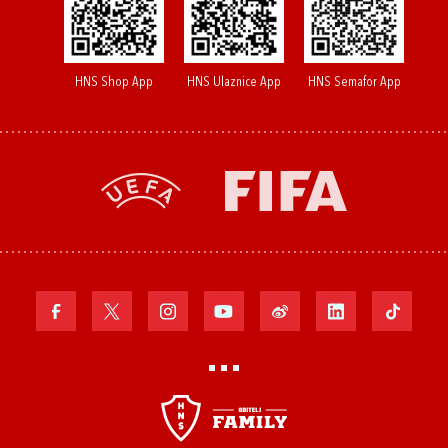
HNS Shop App
HNS Ulaznice App
HNS Semafor App