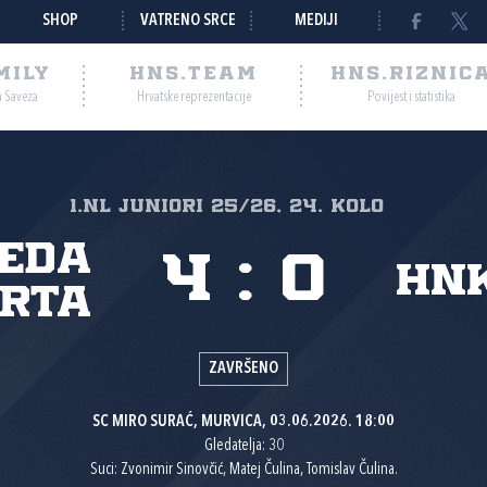
SHOP
VATRENO SRCE
MEDIJI
MILY
HNS.TEAM
HNS.RIZNIC
a Saveza
Hrvatske reprezentacije
Povijest i statistika
1.nl Juniori 25/26, 24. kolo
eda
4
:
0
HNK
rta
ZAVRŠENO
SC MIRO SURAĆ, MURVICA, 03.06.2026. 18:00
Gledatelja: 30
Suci: Zvonimir Sinovčić, Matej Čulina, Tomislav Čulina.