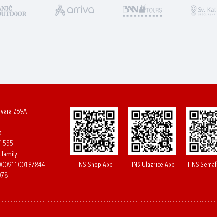
ovara 269A
a
61555
.family
HNS Shop App
HNS Ulaznice App
HNS Semaf
400091100187844
078