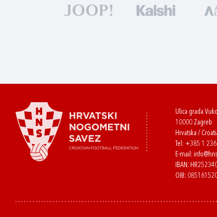
Ulica grada Vuk
10000 Zagreb
Hrvatska / Croati
Tel:
+385 1 23
E-mail:
info@hns
IBAN: HR2523
OIB: 08516152