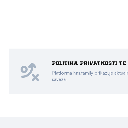
Politika privatnosti t
Platforma hns.family prikazuje akt
saveza.