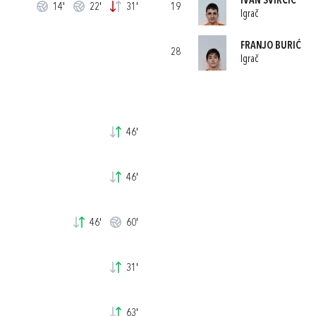
IVAN SVIRČIĆ
14'
22'
31'
19
Igrač
FRANJO BURIĆ
28
Igrač
46'
46'
46'
60'
31'
63'