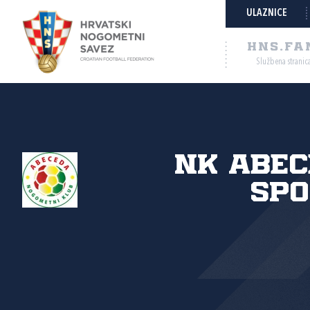
ULAZNICE
HNS.FA
Službena stranic
NK Abec
spo