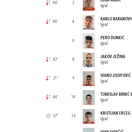
LUKA RADIĆ
46'
3
Igrač
KARLO BARANOVI
46'
4
Igrač
PERO DUNKIĆ
6
Igrač
JAKOV JEŽINA
63'
8
Igrač
IVANO JOSIPOVIĆ
31'
9
Igrač
TOMISLAV BRNIĆ-
46'
14
Igrač
KRISTIJAN ERCEG
57'
16
Igrač