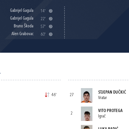
Gabrijel Gagula
14'
Gabrijel Gagula
22'
Bruno Škoda
57'
Alen Grabovac
60'
A
STJEPAN DUČKIĆ
46'
27
Vratar
VITO PROTEGA
2
Igrač