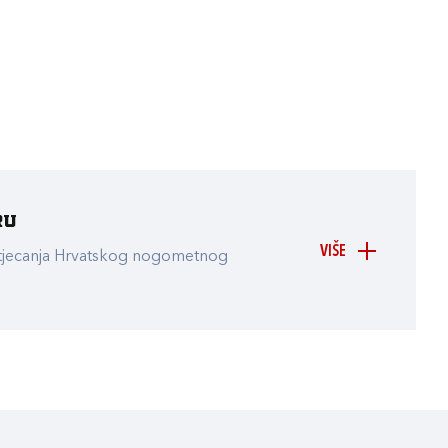
ru
VIŠE
atjecanja Hrvatskog nogometnog