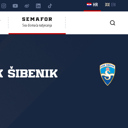
HR
EN
A
SEMAFOR
Sva domaća natjecanja
 Šibenik