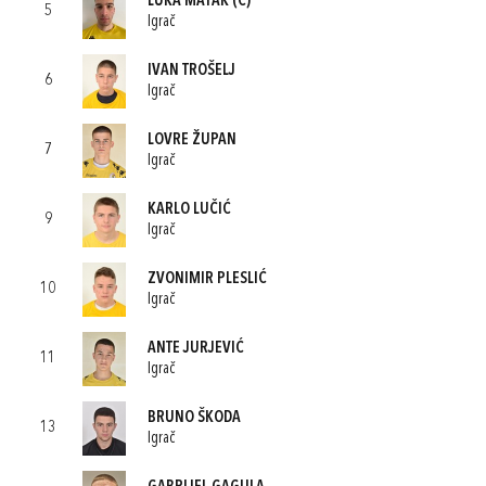
LUKA MATAK
(C)
5
Igrač
IVAN TROŠELJ
6
Igrač
LOVRE ŽUPAN
7
Igrač
KARLO LUČIĆ
9
Igrač
ZVONIMIR PLESLIĆ
10
Igrač
ANTE JURJEVIĆ
11
Igrač
BRUNO ŠKODA
13
Igrač