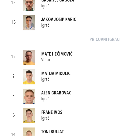
GABRIJEL GAGULA
15
Igrač
JAKOV JOSIP KARIĆ
18
Igrač
PRIČUVNI IGRAČI
MATE HEĆIMOVIĆ
12
Vratar
MATIJA MIKULIĆ
2
Igrač
ALEN GRABOVAC
3
Igrač
FRANE IVOŠ
8
Igrač
TONI BULJAT
14