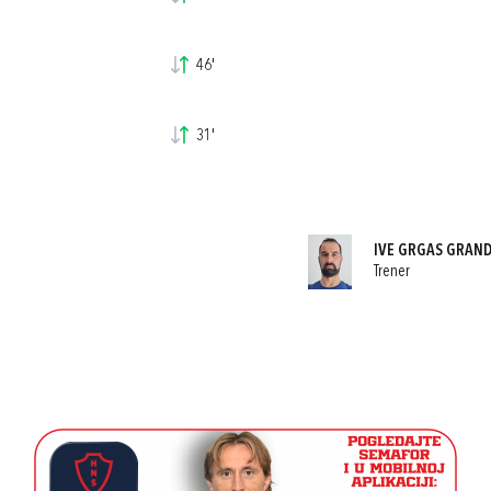
46'
31'
IVE GRGAS GRAN
Trener