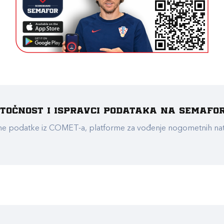
e točnost i ispravci podataka na Semafo
ualne podatke iz COMET-a, platforme za vođenje nogometnih n