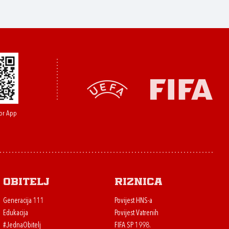
or App
Obitelj
Riznica
Generacija 111
Povijest HNS-a
Edukacija
Povijest Vatrenih
#JednaObitelj
FIFA SP 1998.