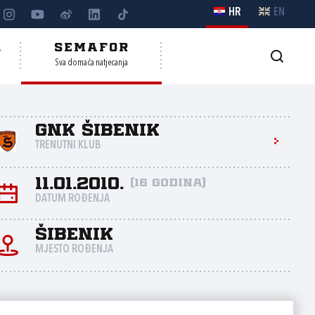
HR
EN
A
SEMAFOR
Sva domaća natjecanja
GNK ŠIBENIK
TRENUTNI KLUB
11.01.2010.
(16 godina)
DATUM ROĐENJA
Šibenik
MJESTO ROĐENJA