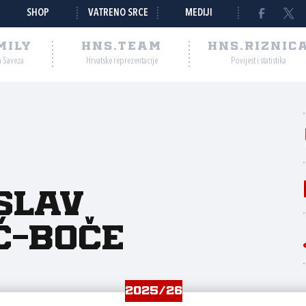
SHOP
VATRENO SRCE
MEDIJI
MILY
HNS.TEAM
HNS.RIZNIC
a Saveza
Hrvatske reprezentacije
Povijest i statistika
slav
ć-Boče
2025/26