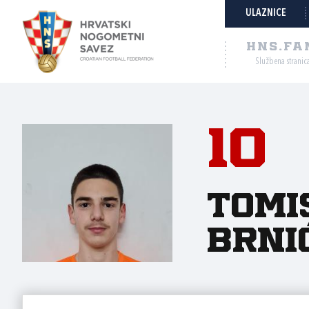
ULAZNICE
HNS.FA
Službena stranic
10
Tomi
Brni