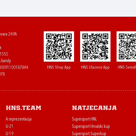
ovara 269A
a
61555
.family
HNS Shop App
HNS Ulaznice App
HNS Semaf
400091100187844
078
HNS.team
Natjecanja
A reprezentacija
Supersport HNL
U-21
Supersport Hrvatski kup
U-19
Supersport Superkup