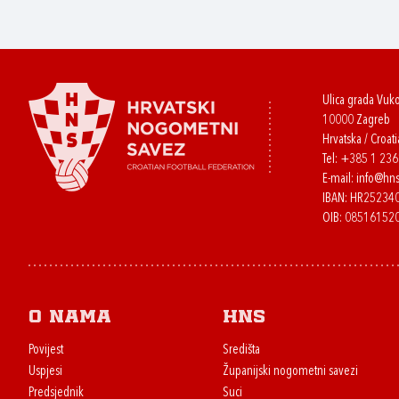
Ulica grada Vuk
10000 Zagreb
Hrvatska / Croati
Tel:
+385 1 23
E-mail:
info@hns
IBAN: HR2523
OIB: 08516152
O nama
HNS
Povijest
Središta
Uspjesi
Županijski nogometni savezi
Predsjednik
Suci