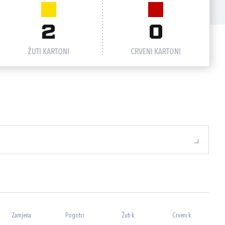
2
0
ŽUTI KARTONI
CRVENI KARTONI
Zamjena
Pogotci
Žuti k.
Crveni k.