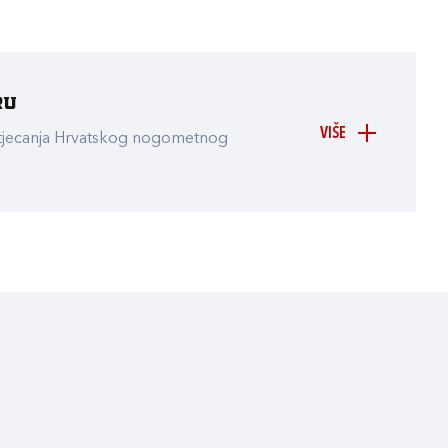
ru
VIŠE
atjecanja Hrvatskog nogometnog