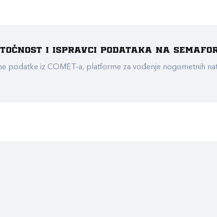
e točnost i ispravci podataka na Semafo
ualne podatke iz COMET-a, platforme za vođenje nogometnih n