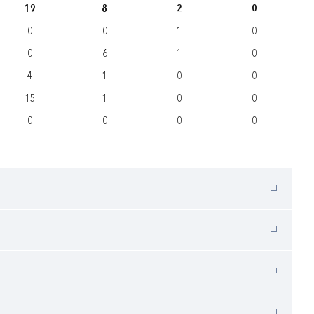
19
8
2
0
0
0
1
0
0
6
1
0
4
1
0
0
15
1
0
0
0
0
0
0