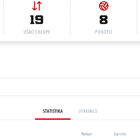
19
8
UŠAO S KLUPE
POGOTCI
STATISTIKA
UTAKMICE
Nastupi
Započeo