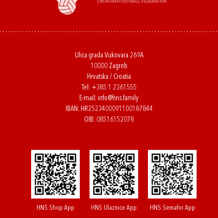
Ulica grada Vukovara 269A
10000 Zagreb
Hrvatska / Croatia
Tel:
+385 1 2361555
E-mail:
info@hns.family
IBAN: HR2523400091100187844
OIB: 08516152078
HNS Shop App
HNS Ulaznice App
HNS Semafor App