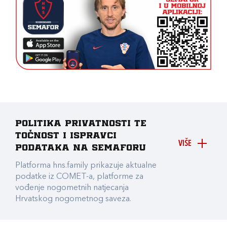
Politika privatnosti te
točnost i ispravci
VIŠE
podataka na Semaforu
Platforma hns.family prikazuje aktualne
podatke iz COMET-a, platforme za
vođenje nogometnih natjecanja
Hrvatskog nogometnog saveza.