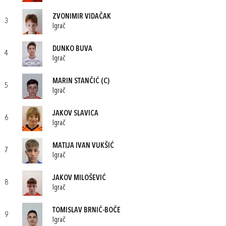
ZVONIMIR VIDAČAK
3
Igrač
DUNKO BUVA
4
Igrač
MARIN STANČIĆ
(C)
5
Igrač
JAKOV SLAVICA
6
Igrač
MATIJA IVAN VUKŠIĆ
7
Igrač
JAKOV MILOŠEVIĆ
8
Igrač
TOMISLAV BRNIĆ-BOČE
9
Igrač