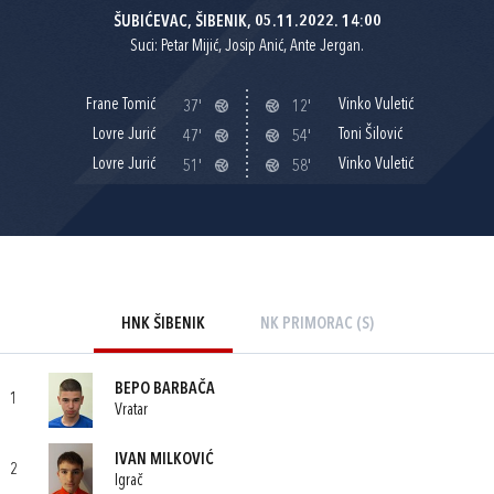
ŠUBIĆEVAC, ŠIBENIK, 05.11.2022. 14:00
Suci: Petar Mijić, Josip Anić, Ante Jergan.
Frane Tomić
Vinko Vuletić
37'
12'
Lovre Jurić
Toni Šilović
47'
54'
Lovre Jurić
Vinko Vuletić
51'
58'
HNK ŠIBENIK
NK PRIMORAC (S)
BEPO BARBAČA
1
Vratar
IVAN MILKOVIĆ
2
Igrač