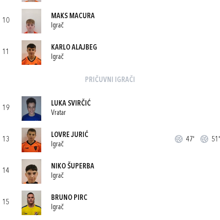
MAKS MACURA
10
Igrač
KARLO ALAJBEG
11
Igrač
PRIČUVNI IGRAČI
LUKA SVIRČIĆ
19
Vratar
LOVRE JURIĆ
13
47'
51'
Igrač
NIKO ŠUPERBA
14
Igrač
BRUNO PIRC
15
Igrač