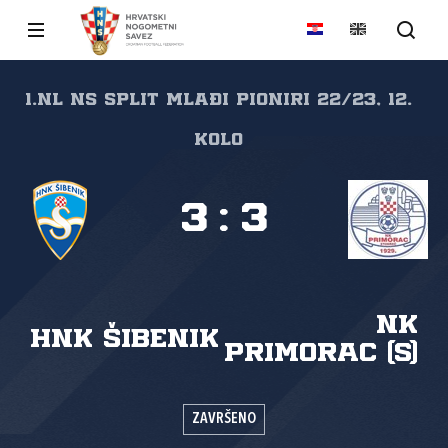
1.NL NS Split Mlađi pioniri 22/23, 12.
kolo
3
:
3
NK
HNK Šibenik
Primorac (S)
ZAVRŠENO