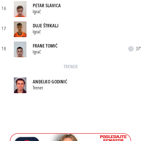
PETAR SLAVICA
16
Igrač
DUJE ŠTRKALJ
17
Igrač
FRANE TOMIĆ
18
37'
Igrač
TRENER
ANĐELKO GODINIĆ
Trener