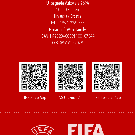
Ulica grada Vukovara 269A
10000 Zagreb
Hrvatska / Croatia
Tel:
+385 1 2361555
E-mail:
info@hns.family
IBAN: HR2523400091100187844
OIB: 08516152078
HNS Shop App
HNS Ulaznice App
HNS Semafor App