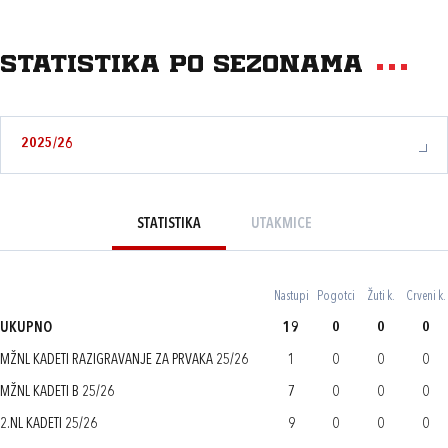
Statistika po sezonama
2025/26
STATISTIKA
UTAKMICE
Nastupi
Pogotci
Žuti k.
Crveni k.
UKUPNO
19
0
0
0
MŽNL KADETI RAZIGRAVANJE ZA PRVAKA 25/26
1
0
0
0
MŽNL KADETI B 25/26
7
0
0
0
2.NL KADETI 25/26
9
0
0
0