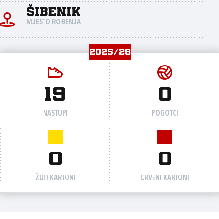
Šibenik
MJESTO ROĐENJA
2025/26
19
0
NASTUPI
POGOTCI
0
0
ŽUTI KARTONI
CRVENI KARTONI