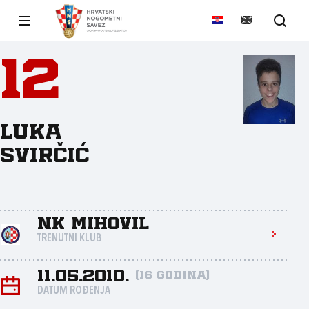
12
Luka
Svirčić
NK Mihovil
TRENUTNI KLUB
11.05.2010.
(16 godina)
DATUM ROĐENJA