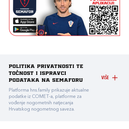
Politika privatnosti te
točnost i ispravci
VIŠE
podataka na Semaforu
Platforma hns.family prikazuje aktualne
podatke iz COMET-a, platforme za
vođenje nogometnih natjecanja
Hrvatskog nogometnog saveza.