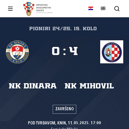
PIONIRI 24/25, 19. kolo
0
:
4
NK Dinara
NK Mihovil
ZAVRŠENO
POD TVRĐAVOM, KNIN, 11.05.2025. 17:00