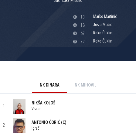
Suci: Luka Mikulić.
Marko Martinić
13'
Josip Mučić
18'
Roko Čuklin
67'
Roko Čuklin
72'
NK DINARA
NK MIHOVIL
NIKŠA KOLOŠ
1
Vratar
ANTONIO ĆORIĆ
(C)
2
Igrač