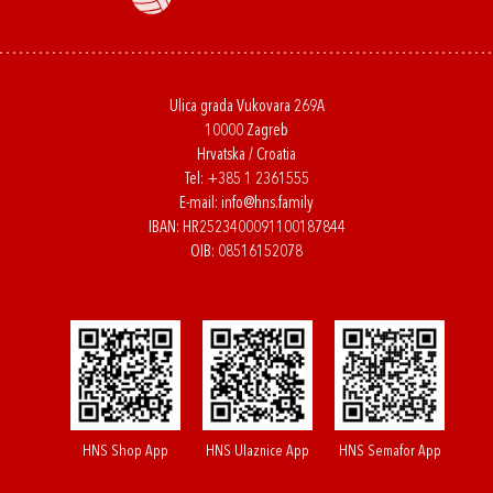
Ulica grada Vukovara 269A
10000 Zagreb
Hrvatska / Croatia
Tel:
+385 1 2361555
E-mail:
info@hns.family
IBAN: HR2523400091100187844
OIB: 08516152078
HNS Shop App
HNS Ulaznice App
HNS Semafor App