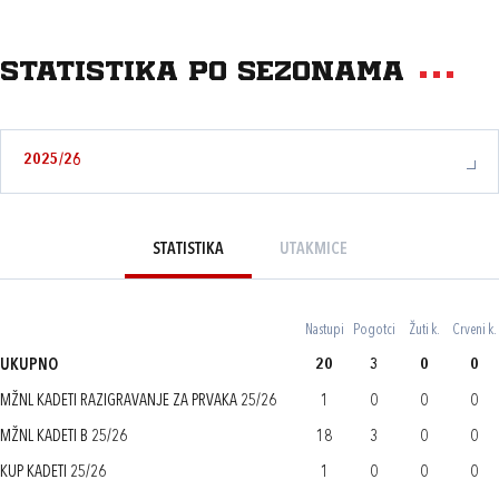
Statistika po sezonama
2025/26
STATISTIKA
UTAKMICE
Nastupi
Pogotci
Žuti k.
Crveni k.
UKUPNO
20
3
0
0
MŽNL KADETI RAZIGRAVANJE ZA PRVAKA 25/26
1
0
0
0
MŽNL KADETI B 25/26
18
3
0
0
KUP KADETI 25/26
1
0
0
0