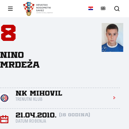
8
Nino
Mrdeža
NK Mihovil
TRENUTNI KLUB
21.04.2010.
(16 godina)
DATUM ROĐENJA