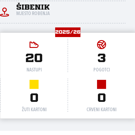
Šibenik
MJESTO ROĐENJA
2025/26
20
3
NASTUPI
POGOTCI
0
0
ŽUTI KARTONI
CRVENI KARTONI