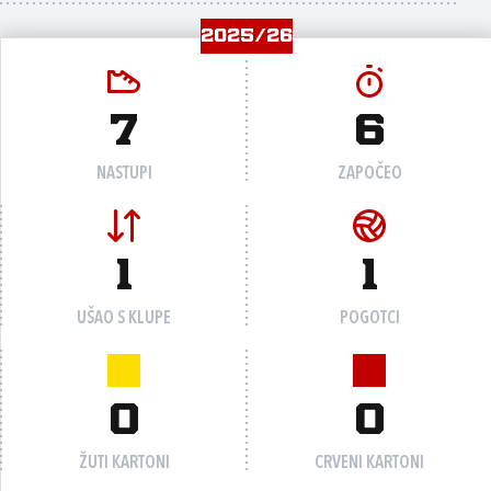
2025/26
7
6
NASTUPI
ZAPOČEO
1
1
UŠAO S KLUPE
POGOTCI
0
0
ŽUTI KARTONI
CRVENI KARTONI