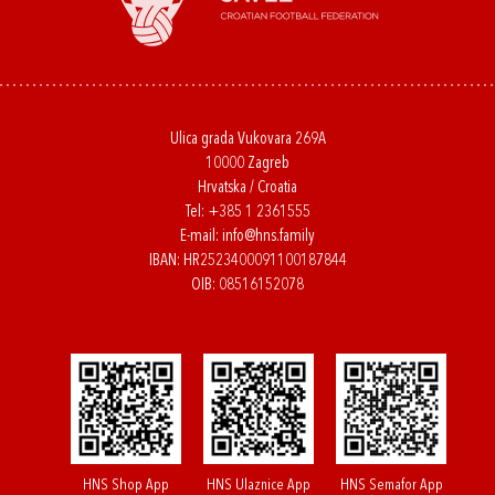
Ulica grada Vukovara 269A
10000 Zagreb
Hrvatska / Croatia
Tel:
+385 1 2361555
E-mail:
info@hns.family
IBAN: HR2523400091100187844
OIB: 08516152078
HNS Shop App
HNS Ulaznice App
HNS Semafor App