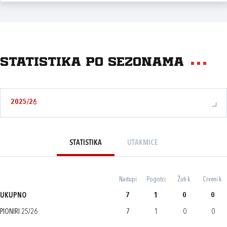
Statistika po sezonama
2025/26
STATISTIKA
UTAKMICE
Nastupi
Pogotci
Žuti k.
Crveni k.
UKUPNO
7
1
0
0
PIONIRI 25/26
7
1
0
0