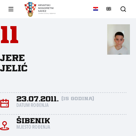
11
Jere
Jelić
23.07.2011.
(15 godina)
DATUM ROĐENJA
Šibenik
MJESTO ROĐENJA