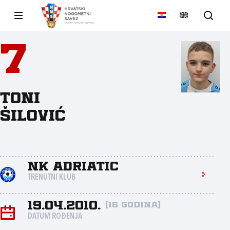
7
Toni
Šilović
NK Adriatic
TRENUTNI KLUB
19.04.2010.
(16 godina)
DATUM ROĐENJA