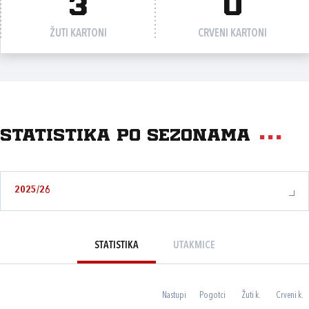
3
0
ŽUTI KARTONI
CRVENI KARTONI
Statistika po sezonama
2025/26
STATISTIKA
UTAKMICE
Nastupi
Pogotci
Žuti k.
Crveni k.