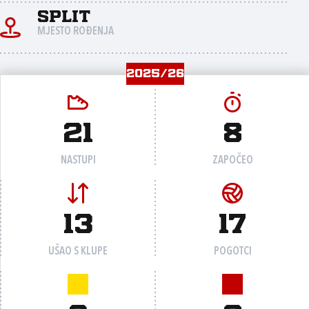
Split
MJESTO ROĐENJA
2025/26
21
8
NASTUPI
ZAPOČEO
13
17
UŠAO S KLUPE
POGOTCI