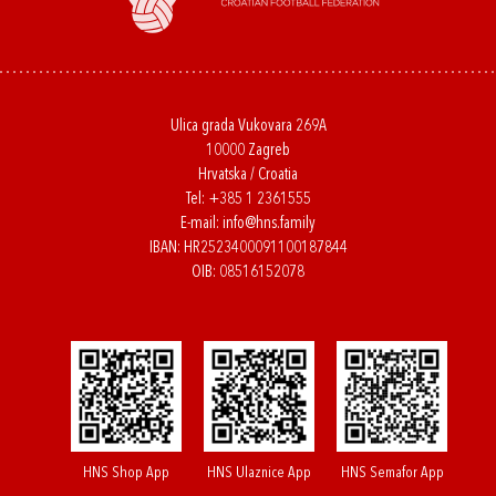
Ulica grada Vukovara 269A
10000 Zagreb
Hrvatska / Croatia
Tel:
+385 1 2361555
E-mail:
info@hns.family
IBAN: HR2523400091100187844
OIB: 08516152078
HNS Shop App
HNS Ulaznice App
HNS Semafor App