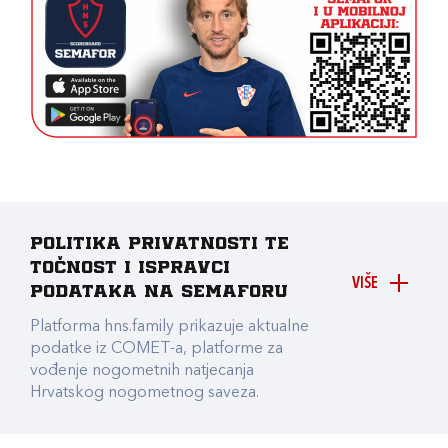
Politika privatnosti te
točnost i ispravci
VIŠE
podataka na Semaforu
Platforma hns.family prikazuje aktualne
podatke iz COMET-a, platforme za
vođenje nogometnih natjecanja
Hrvatskog nogometnog saveza.