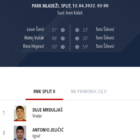
PARK MLADEŽI, SPLIT, 16.04.2022. 09:00
Suci: Ivan Kalaš.
Leon Šerić
Toni Šilović
21'
23'
Matej Vučak
Toni Šilović
48'
25'
Rino Hrgović
Toni Šilović
50'
59'
RNK SPLIT II
NK PRIMORAC (S) II
DUJE MRDULJAŠ
1
Vratar
ANTONIO JELIČIĆ
2
Igrač