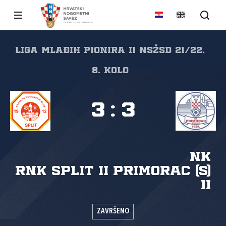
Liga mlađih pionira II NSŽSD 21/22,
8. kolo
3
:
3
NK
RNK Split II
Primorac (S)
II
ZAVRŠENO