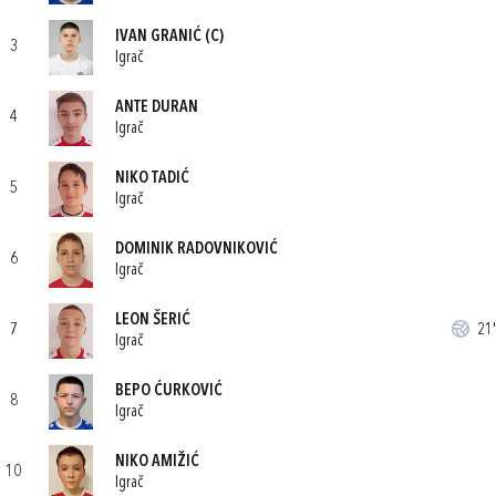
IVAN GRANIĆ
(C)
3
Igrač
ANTE DURAN
4
Igrač
NIKO TADIĆ
5
Igrač
DOMINIK RADOVNIKOVIĆ
6
Igrač
LEON ŠERIĆ
7
21'
Igrač
BEPO ĆURKOVIĆ
8
Igrač
NIKO AMIŽIĆ
10
Igrač