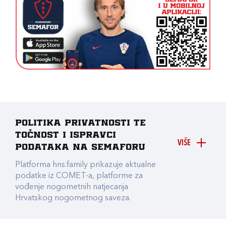
Politika privatnosti te
točnost i ispravci
VIŠE
podataka na Semaforu
Platforma hns.family prikazuje aktualne
podatke iz COMET-a, platforme za
vođenje nogometnih natjecanja
Hrvatskog nogometnog saveza.