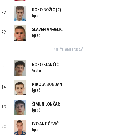
ROKO BOŽIĆ
(C)
32
Igrač
SLAVEN ANĐELIĆ
72
Igrač
PRIČUVNI IGRAČI
ROKO STANČIĆ
1
Vratar
NIKOLA BOGDAN
14
Igrač
ŠIMUN LONČAR
19
Igrač
IVO ANTIČEVIĆ
20
Igrač