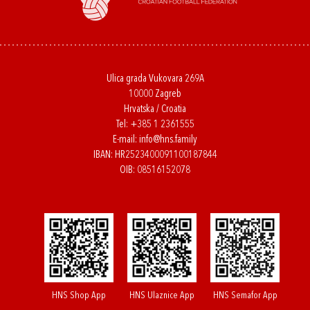
Ulica grada Vukovara 269A
10000 Zagreb
Hrvatska / Croatia
Tel:
+385 1 2361555
E-mail:
info@hns.family
IBAN: HR2523400091100187844
OIB: 08516152078
HNS Shop App
HNS Ulaznice App
HNS Semafor App