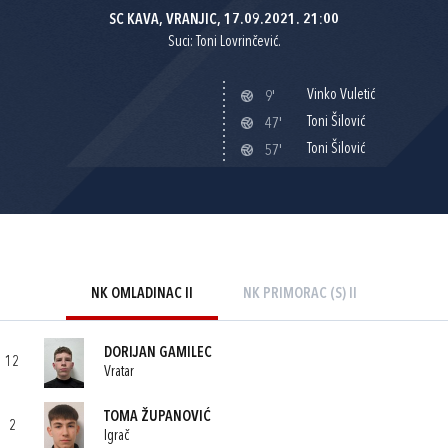
SC KAVA, VRANJIC, 17.09.2021. 21:00
Suci: Toni Lovrinčević.
Vinko Vuletić
9'
Toni Šilović
47'
Toni Šilović
57'
NK OMLADINAC II
NK PRIMORAC (S) II
DORIJAN GAMILEC
12
Vratar
TOMA ŽUPANOVIĆ
2
Igrač