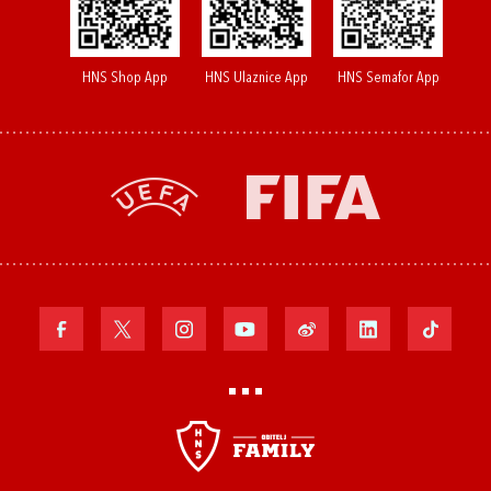
HNS Shop App
HNS Ulaznice App
HNS Semafor App