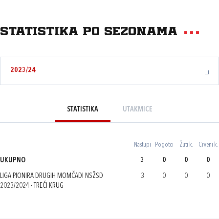
Statistika po sezonama
2023/24
STATISTIKA
UTAKMICE
Nastupi
Pogotci
Žuti k.
Crveni k.
UKUPNO
3
0
0
0
LIGA PIONIRA DRUGIH MOMČADI NSŽSD
3
0
0
0
2023/2024 - TREĆI KRUG