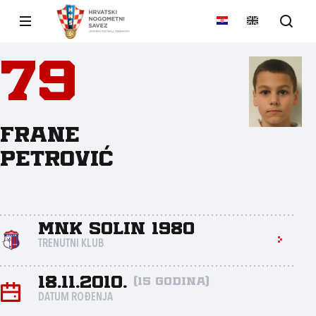
79
Frane
Petrović
MNK Solin 1980
TRENUTNI KLUB
18.11.2010.
(15 godina)
DATUM ROĐENJA