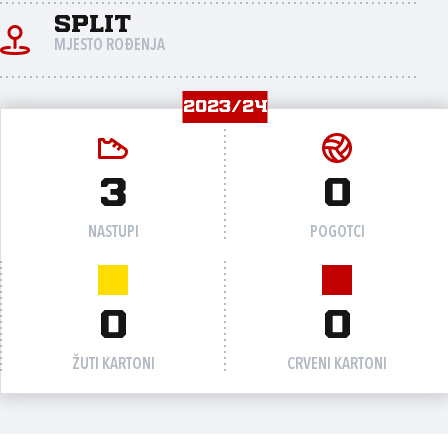
Split
MJESTO ROĐENJA
2023/24
3
0
NASTUPI
POGOTCI
0
0
ŽUTI KARTONI
CRVENI KARTONI