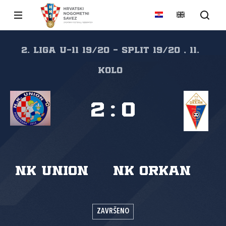
2. liga U-11 19/20 - Split 19/20 , 11.
kolo
2
:
0
NK Union
NK Orkan
ZAVRŠENO