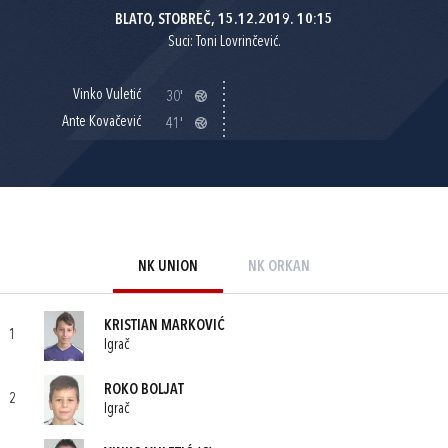
BLATO, STOBREČ, 15.12.2019. 10:15
Suci: Toni Lovrinčević.
Vinko Vuletić
30'
Ante Kovačević
41'
NK UNION
NK ORKAN
KRISTIAN MARKOVIĆ
1
Igrač
ROKO BOLJAT
2
Igrač