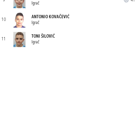
9
41'
Igrač
ANTONIO KOVAČEVIĆ
10
Igrač
TONI ŠILOVIĆ
11
Igrač