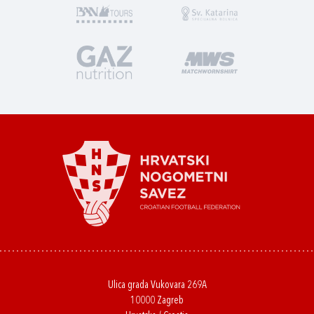
Ulica grada Vukovara 269A
10000 Zagreb