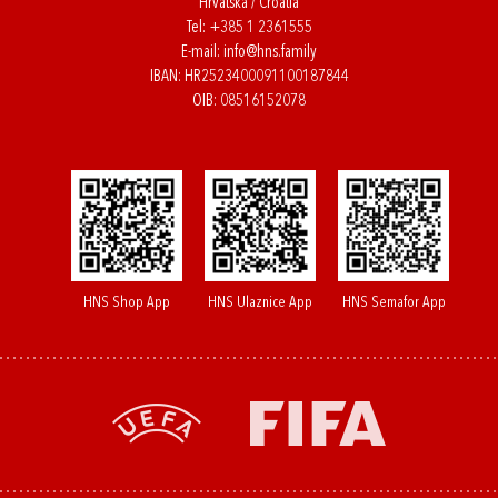
Hrvatska / Croatia
Tel:
+385 1 2361555
E-mail:
info@hns.family
IBAN: HR2523400091100187844
OIB: 08516152078
HNS Shop App
HNS Ulaznice App
HNS Semafor App