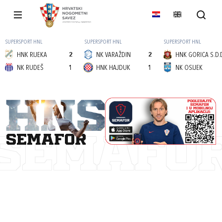
SUPERSPORT HNL
SUPERSPORT HNL
SUPERSPORT HNL
HNK RIJEKA
2
NK VARAŽDIN
2
HNK GORICA S.D.
NK RUDEŠ
1
HNK HAJDUK
1
NK OSIJEK
semafor
SEMAFO