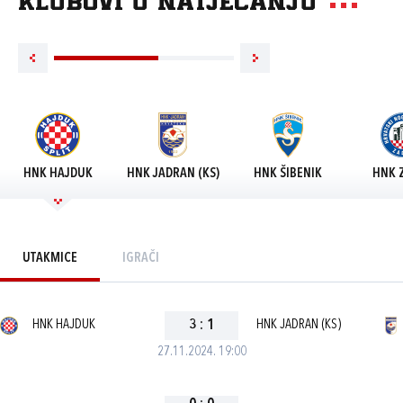
Klubovi u natjecanju
HNK HAJDUK
HNK JADRAN (KS)
HNK ŠIBENIK
HNK 
UTAKMICE
IGRAČI
HNK HAJDUK
3
:
1
HNK JADRAN (KS)
27.11.2024. 19:00