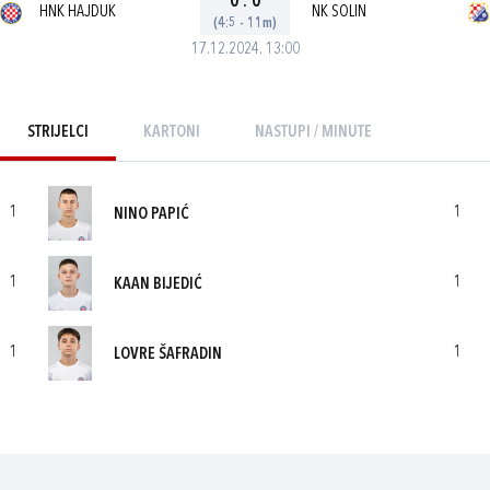
0
:
0
HNK HAJDUK
NK SOLIN
(4:5 - 11m)
17.12.2024. 13:00
STRIJELCI
KARTONI
NASTUPI / MINUTE
1
1
NINO PAPIĆ
1
1
KAAN BIJEDIĆ
1
1
LOVRE ŠAFRADIN