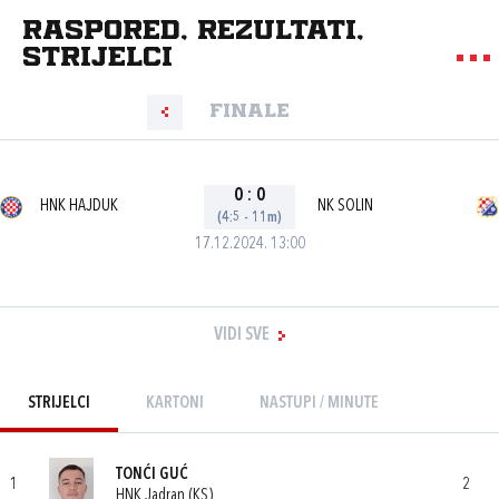
Raspored, rezultati,
strijelci
Finale
0
:
0
HNK HAJDUK
NK SOLIN
(4:5 - 11m)
17.12.2024. 13:00
VIDI SVE
STRIJELCI
KARTONI
NASTUPI / MINUTE
TONĆI GUĆ
1
2
HNK Jadran (KS)