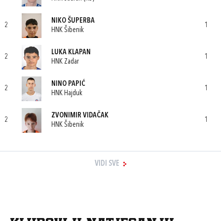
NIKO ŠUPERBA
2
1
HNK Šibenik
LUKA KLAPAN
2
1
HNK Zadar
NINO PAPIĆ
2
1
HNK Hajduk
ZVONIMIR VIDAČAK
2
1
HNK Šibenik
VIDI SVE