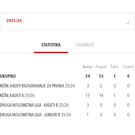
2025/26
STATISTIKA
UTAKMICE
Nastupi
Pogotci
Žuti k.
Crveni k.
UKUPNO
24
16
1
0
MŽNL KADETI RAZIGRAVANJE ZA PRVAKA 25/26
3
2
0
0
MŽNL KADETI A 25/26
17
14
1
0
DRUGA NOGOMETNA LIGA - KADETI B 25/26
3
0
0
0
DRUGA NOGOMETNA LIGA - JUNIORI B 25/26
1
0
0
0