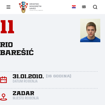
11
Rio
Barešić
31.01.2010.
(16 godina)
DATUM ROĐENJA
Zadar
MJESTO ROĐENJA