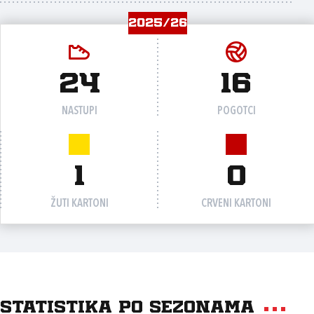
2025/26
24
16
NASTUPI
POGOTCI
1
0
ŽUTI KARTONI
CRVENI KARTONI
Statistika po sezonama