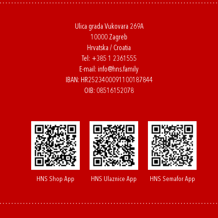
Ulica grada Vukovara 269A
10000 Zagreb
Hrvatska / Croatia
Tel:
+385 1 2361555
E-mail:
info@hns.family
IBAN: HR2523400091100187844
OIB: 08516152078
HNS Shop App
HNS Ulaznice App
HNS Semafor App