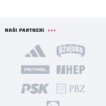
Naši partneri