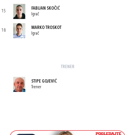
FABIJAN SKOČIĆ
15
Igrač
MARKO TROSKOT
18
Igrač
TRENER
STIPE GOJEVIĆ
Trener