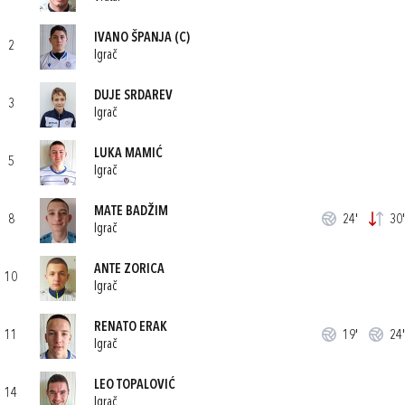
IVANO ŠPANJA
(C)
2
Igrač
DUJE SRDAREV
3
Igrač
LUKA MAMIĆ
5
Igrač
MATE BADŽIM
8
24'
30'
Igrač
ANTE ZORICA
10
Igrač
RENATO ERAK
11
19'
24'
Igrač
LEO TOPALOVIĆ
14
Igrač