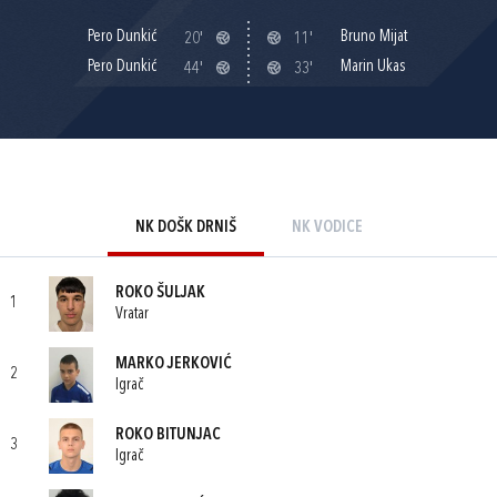
Pero Dunkić
Bruno Mijat
20'
11'
Pero Dunkić
Marin Ukas
44'
33'
NK DOŠK DRNIŠ
NK VODICE
ROKO ŠULJAK
1
Vratar
MARKO JERKOVIĆ
2
Igrač
ROKO BITUNJAC
3
Igrač