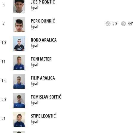
JOSIP KONTIĆ
5
Igrač
PERO DUNKIĆ
7
20'
44'
Igrač
ROKO ARALICA
10
Igrač
TONI METER
11
Igrač
FILIP ARALICA
15
Igrač
TOMISLAV SOFTIĆ
20
Igrač
STIPE LEONTIĆ
21
Igrač