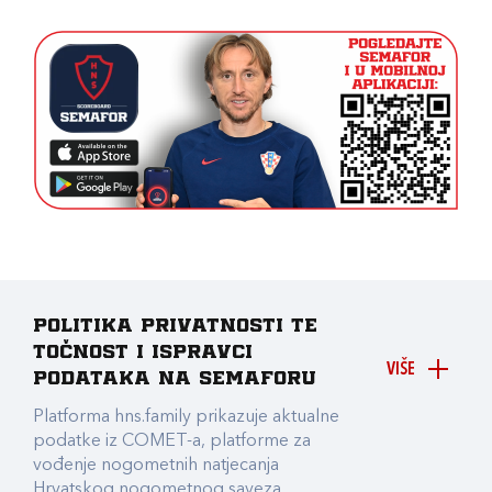
Politika privatnosti te
točnost i ispravci
VIŠE
podataka na Semaforu
Platforma hns.family prikazuje aktualne
podatke iz COMET-a, platforme za
vođenje nogometnih natjecanja
Hrvatskog nogometnog saveza.