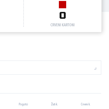
0
CRVENI KARTONI
Pogotci
Žuti k.
Crveni k.