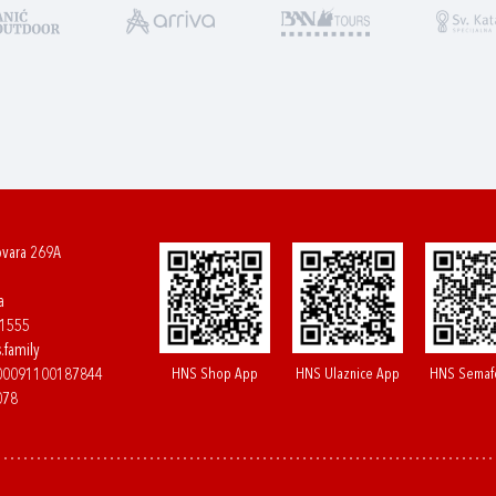
ovara 269A
a
61555
.family
HNS Shop App
HNS Ulaznice App
HNS Semaf
400091100187844
078