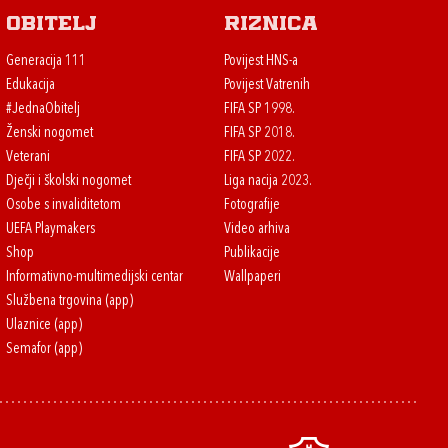
Obitelj
Riznica
Generacija 111
Povijest HNS-a
Edukacija
Povijest Vatrenih
#JednaObitelj
FIFA SP 1998.
Ženski nogomet
FIFA SP 2018.
Veterani
FIFA SP 2022.
Dječji i školski nogomet
Liga nacija 2023.
Osobe s invaliditetom
Fotografije
UEFA Playmakers
Video arhiva
Shop
Publikacije
Informativno-multimedijski centar
Wallpaperi
Službena trgovina (app)
Ulaznice (app)
Semafor (app)