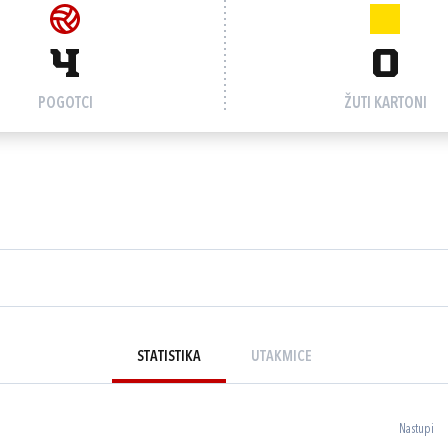
4
0
POGOTCI
ŽUTI KARTONI
STATISTIKA
UTAKMICE
Nastupi