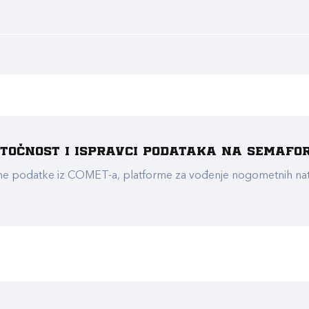
e točnost i ispravci podataka na Semafo
ualne podatke iz COMET-a, platforme za vođenje nogometnih n