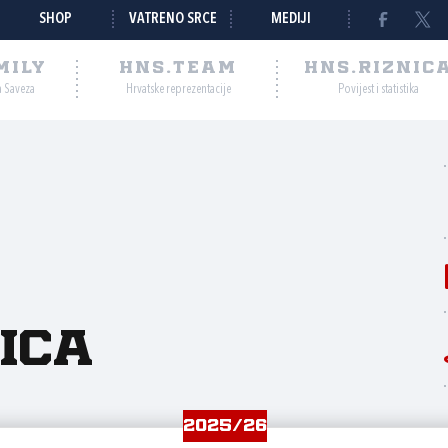
SHOP
VATRENO SRCE
MEDIJI
MILY
HNS.TEAM
HNS.RIZNIC
a Saveza
Hrvatske reprezentacije
Povijest i statistika
ica
2025/26