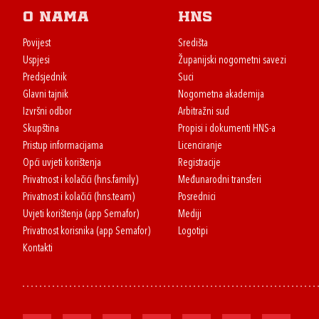
O nama
HNS
Povijest
Središta
Uspjesi
Županijski nogometni savezi
Predsjednik
Suci
Glavni tajnik
Nogometna akademija
Izvršni odbor
Arbitražni sud
Skupština
Propisi i dokumenti HNS-a
Pristup informacijama
Licenciranje
Opći uvjeti korištenja
Registracije
Privatnost i kolačići (hns.family)
Međunarodni transferi
Privatnost i kolačići (hns.team)
Posrednici
Uvjeti korištenja (app Semafor)
Mediji
Privatnost korisnika (app Semafor)
Logotipi
Kontakti