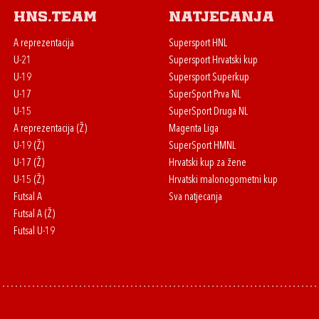
HNS.team
Natjecanja
A reprezentacija
Supersport HNL
U-21
Supersport Hrvatski kup
U-19
Supersport Superkup
U-17
SuperSport Prva NL
U-15
SuperSport Druga NL
A reprezentacija (Ž)
Magenta Liga
U-19 (Ž)
SuperSport HMNL
U-17 (Ž)
Hrvatski kup za žene
U-15 (Ž)
Hrvatski malonogometni kup
Futsal A
Sva natjecanja
Futsal A (Ž)
Futsal U-19