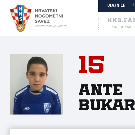
ULAZNICE
HNS.FA
Službena stranic
15
Ante
Bukar