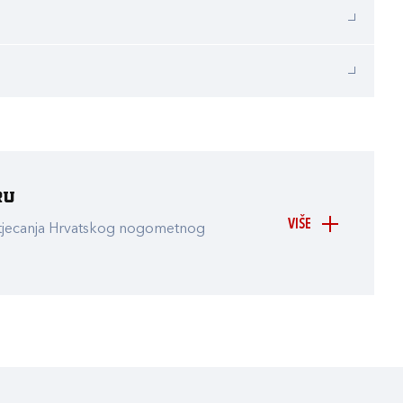
ru
VIŠE
atjecanja Hrvatskog nogometnog