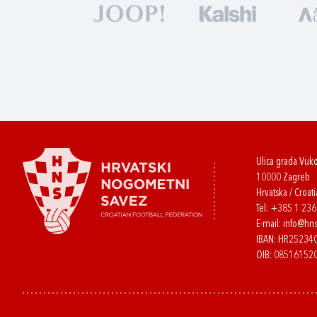
Ulica grada Vuk
10000 Zagreb
Hrvatska / Croati
Tel:
+385 1 23
E-mail:
info@hns
IBAN: HR2523
OIB: 08516152