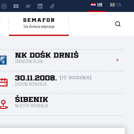
HR
EN
A
SEMAFOR
Sva domaća natjecanja
NK DOŠK Drniš
TRENUTNI KLUB
30.11.2008.
(17 godina)
DATUM ROĐENJA
Šibenik
MJESTO ROĐENJA