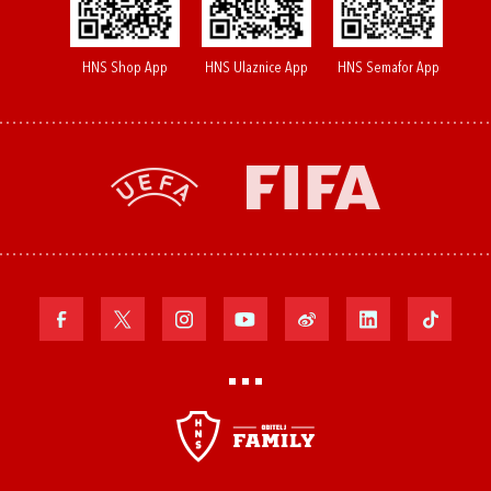
HNS Shop App
HNS Ulaznice App
HNS Semafor App