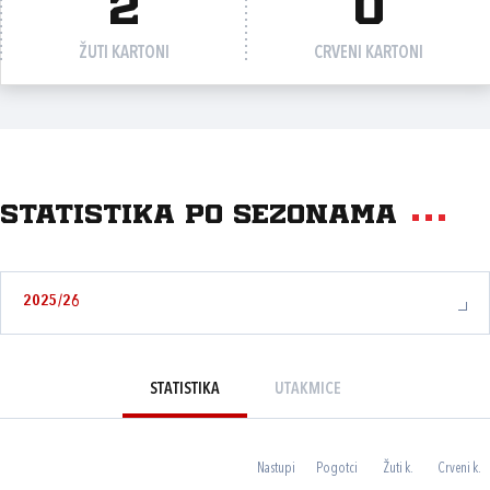
2
0
ŽUTI KARTONI
CRVENI KARTONI
Statistika po sezonama
2025/26
STATISTIKA
UTAKMICE
Nastupi
Pogotci
Žuti k.
Crveni k.