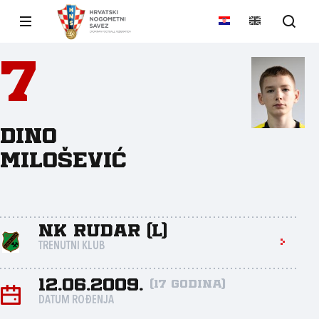
7
Dino
Milošević
NK Rudar (L)
TRENUTNI KLUB
12.06.2009.
(17 godina)
DATUM ROĐENJA