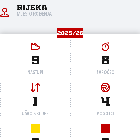
Rijeka
MJESTO ROĐENJA
2025/26
9
8
NASTUPI
ZAPOČEO
1
4
UŠAO S KLUPE
POGOTCI