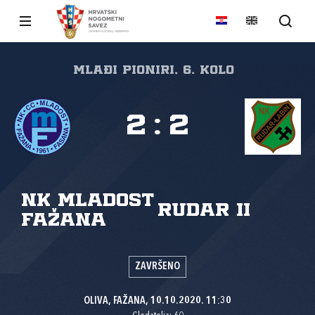
MLAĐI PIONIRI, 6. kolo
2
:
2
NK Mladost
Rudar II
Fažana
ZAVRŠENO
OLIVA, FAŽANA, 10.10.2020. 11:30