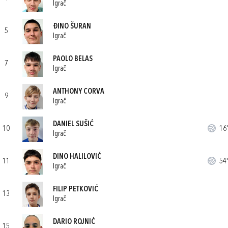
Igrač
ĐINO ŠURAN
5
Igrač
PAOLO BELAS
7
Igrač
ANTHONY CORVA
9
Igrač
DANIEL SUŠIĆ
10
16'
Igrač
DINO HALILOVIĆ
11
54'
Igrač
FILIP PETKOVIĆ
13
Igrač
DARIO ROJNIĆ
15