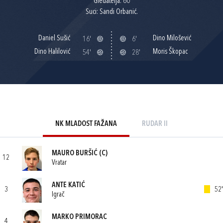
Gledatelja: 60
Suci: Sandi Orbanić.
Daniel Sušić
Dino Milošević
16'
6'
Dino Halilović
Moris Škopac
54'
28'
NK MLADOST FAŽANA
RUDAR II
MAURO BURŠIĆ
(C)
12
Vratar
ANTE KATIĆ
3
52'
Igrač
MARKO PRIMORAC
4