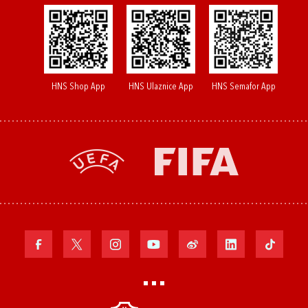
HNS Shop App
HNS Ulaznice App
HNS Semafor App