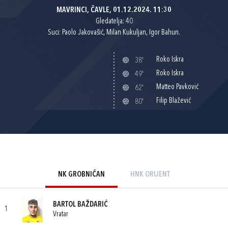
MAVRINCI, ČAVLE, 01.12.2024. 11:30
Gledatelja: 40
Suci: Paolo Jakovašić, Milan Kukuljan, Igor Bahun.
Roko Iskra
38'
Roko Iskra
49'
Matteo Pavković
62'
Filip Blažević
80'
NK GROBNIČAN
HNK ORIJENT
BARTOL BAŽDARIĆ
1
Vratar