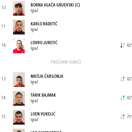
BORNA HLAČA GRUEVSKI
(C)
10
Igrač
KARLO RADETIĆ
11
Igrač
LOVRO JURETIĆ
18
82'
Igrač
PRIČUVNI IGRAČI
MATIJA ČARGONJA
13
82'
Igrač
TARIK BAJMAK
14
82'
Igrač
LOEN VUKELIĆ
15
75'
Igrač