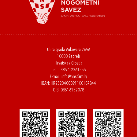
Ulica grada Vukovara 269A
10000 Zagreb
Hrvatska / Croatia
Tel:
+385 1 2361555
E-mail:
info@hns.family
IBAN: HR2523400091100187844
OIB: 08516152078