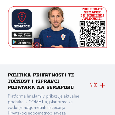
Politika privatnosti te
točnost i ispravci
VIŠE
podataka na Semaforu
Platforma hns.family prikazuje aktualne
podatke iz COMET-a, platforme za
vođenje nogometnih natjecanja
Hrvatskog nogometnog saveza.