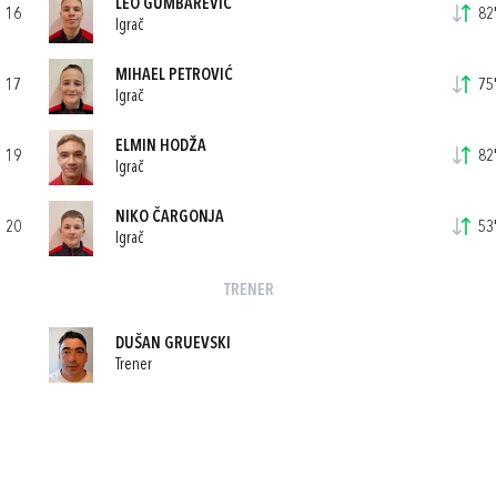
LEO GUMBAREVIĆ
16
82'
Igrač
MIHAEL PETROVIĆ
17
75'
Igrač
ELMIN HODŽA
19
82'
Igrač
NIKO ČARGONJA
20
53'
Igrač
TRENER
DUŠAN GRUEVSKI
Trener