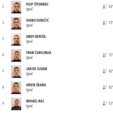
FILIP ŠTEFANAC
2
82'
Igrač
IVANO DORIČIĆ
3
75'
Igrač
ANDY BERIŠA
5
Igrač
FRAN ČARGONJA
6
75'
Igrač
JAKOV SUDAN
7
82'
Igrač
ARIEN ŠKARA
8
82'
Igrač
MIHAEL RAC
9
53'
Igrač