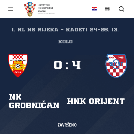
1. NL NS Rijeka - kadeti 24-25, 13.
kolo
0
:
4
NK
HNK Orijent
Grobničan
ZAVRŠENO