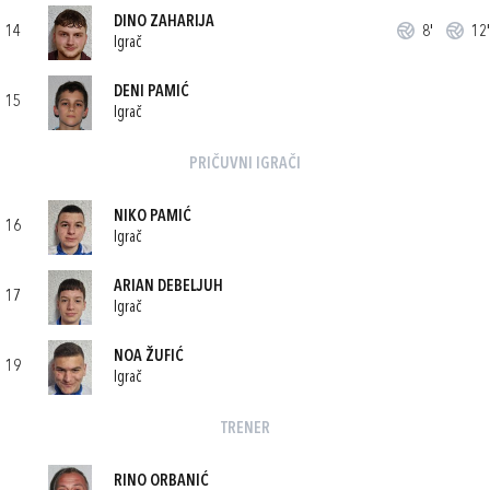
DINO ZAHARIJA
14
8'
12'
Igrač
DENI PAMIĆ
15
Igrač
PRIČUVNI IGRAČI
NIKO PAMIĆ
16
Igrač
ARIAN DEBELJUH
17
Igrač
NOA ŽUFIĆ
19
Igrač
TRENER
RINO ORBANIĆ