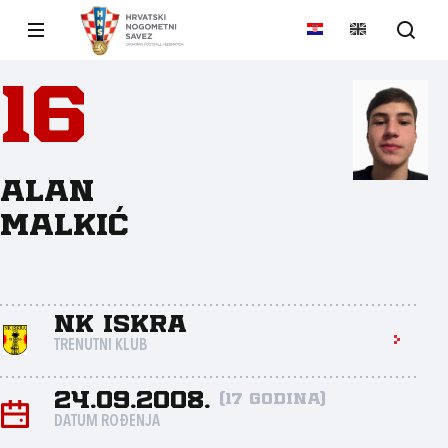
16
Alan
Malkić
NK Iskra
TRENUTNI KLUB
24.09.2008.
(17 godina)
DATUM ROĐENJA