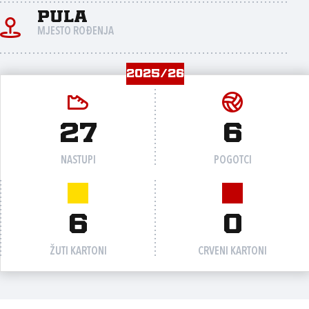
Pula
MJESTO ROĐENJA
2025/26
27
6
NASTUPI
POGOTCI
6
0
ŽUTI KARTONI
CRVENI KARTONI