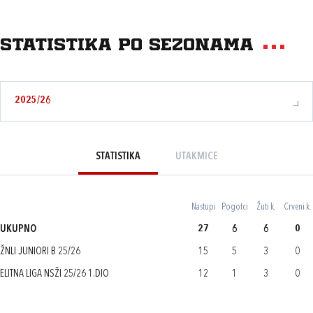
Statistika po sezonama
2025/26
STATISTIKA
UTAKMICE
Nastupi
Pogotci
Žuti k.
Crveni k.
UKUPNO
27
6
6
0
ŽNLI JUNIORI B 25/26
15
5
3
0
ELITNA LIGA NSŽI 25/26 1.DIO
12
1
3
0