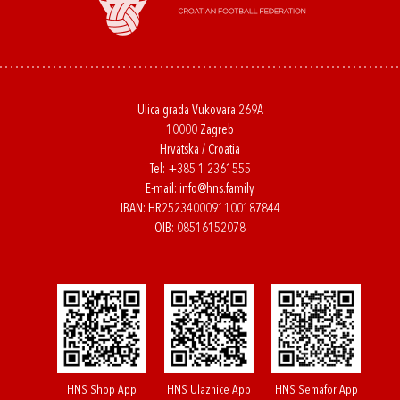
Ulica grada Vukovara 269A
10000 Zagreb
Hrvatska / Croatia
Tel:
+385 1 2361555
E-mail:
info@hns.family
IBAN: HR2523400091100187844
OIB: 08516152078
HNS Shop App
HNS Ulaznice App
HNS Semafor App