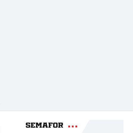
A
Semafor