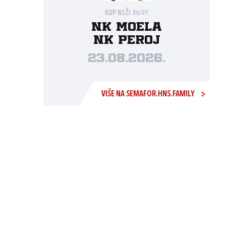
KUP NSŽI 26/27
NK Moela
NK Peroj
23.08.2026.
VIŠE NA SEMAFOR.HNS.FAMILY