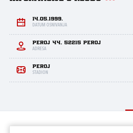
14.05.1999.
DATUM OSNIVANJA
Peroj 44, 52215 Peroj
ADRESA
Peroj
STADION