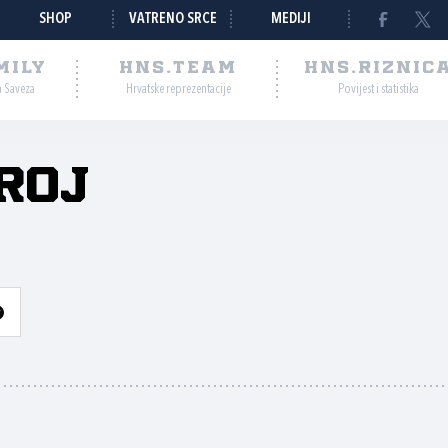
SHOP
VATRENO SRCE
MEDIJI
MILY
HNS.TEAM
HNS.RIZNIC
a Saveza
Hrvatske reprezentacije
Povijest i statistika
roj