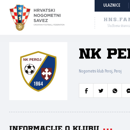
ULAZNICE
HNS.FA
Službena stranic
NK Pe
Nogometni klub Peroj, Peroj
Informacije o klubu