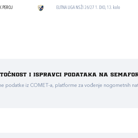
K PEROJ
ELITNA LIGA NSŽI 26/27 1. DIO, 13. kolo
e točnost i ispravci podataka na Semafo
ualne podatke iz COMET-a, platforme za vođenje nogometnih n