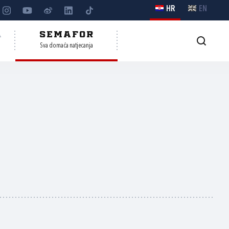
HR
EN
A
SEMAFOR
Sva domaća natjecanja