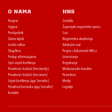
O nama
HNS
Povijest
Središta
Uspjesi
Županijski nogometni savezi
Predsjednik
Suci
Glavni tajnik
Nogometna akademija
Izvršni odbor
Arbitražni sud
Skupština
Propisi i dokumenti HNS-a
Pristup informacijama
Licenciranje
Opći uvjeti korištenja
Registracije
Privatnost i kolačići (hns.family)
Međunarodni transferi
Privatnost i kolačići (hns.team)
Posrednici
Uvjeti korištenja (app Semafor)
Mediji
Privatnost korisnika (app Semafor)
Logotipi
Kontakti