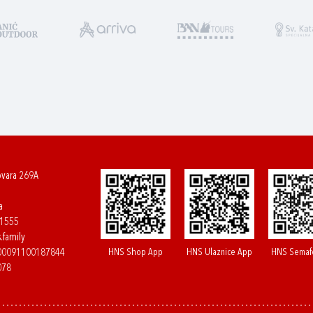
ovara 269A
a
61555
.family
HNS Shop App
HNS Ulaznice App
HNS Semaf
400091100187844
078