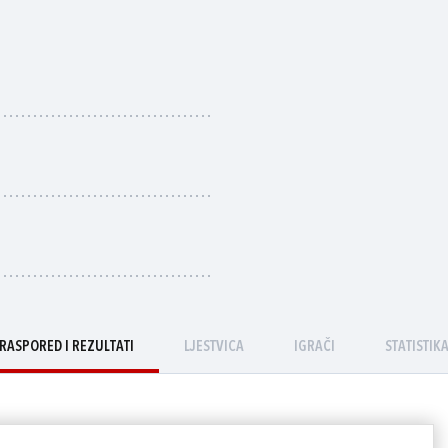
RASPORED I REZULTATI
LJESTVICA
IGRAČI
STATISTIK