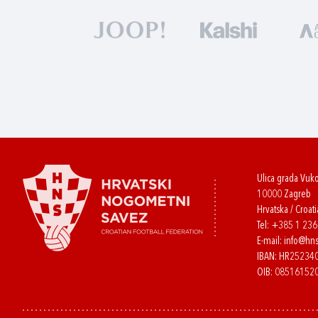
Ulica grada Vuk
10000 Zagreb
Hrvatska / Croati
Tel:
+385 1 23
E-mail:
info@hns
IBAN: HR2523
OIB: 08516152