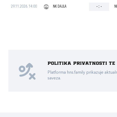
29.11.2026. 14:00
NK DAJLA
-
:
-
N
Politika privatnosti t
Platforma hns.family prikazuje akt
saveza.