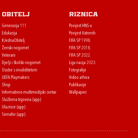
Obitelj
Riznica
Generacija 111
Povijest HNS-a
Edukacija
Povijest Vatrenih
#JednaObitelj
FIFA SP 1998.
Ženski nogomet
FIFA SP 2018.
Veterani
FIFA SP 2022.
Dječji i školski nogomet
Liga nacija 2023.
Osobe s invaliditetom
Fotografije
UEFA Playmakers
Video arhiva
Shop
Publikacije
Informativno-multimedijski centar
Wallpaperi
Službena trgovina (app)
Ulaznice (app)
Semafor (app)