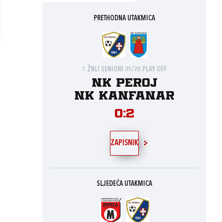
PRETHODNA UTAKMICA
1 ŽNLI SENIORI 25/26 PLAY OFF
NK Peroj
NK Kanfanar
0:2
ZAPISNIK
SLJEDEĆA UTAKMICA