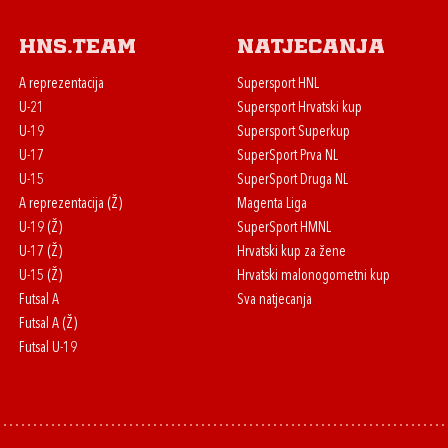
HNS.team
Natjecanja
A reprezentacija
Supersport HNL
U-21
Supersport Hrvatski kup
U-19
Supersport Superkup
U-17
SuperSport Prva NL
U-15
SuperSport Druga NL
A reprezentacija (Ž)
Magenta Liga
U-19 (Ž)
SuperSport HMNL
U-17 (Ž)
Hrvatski kup za žene
U-15 (Ž)
Hrvatski malonogometni kup
Futsal A
Sva natjecanja
Futsal A (Ž)
Futsal U-19