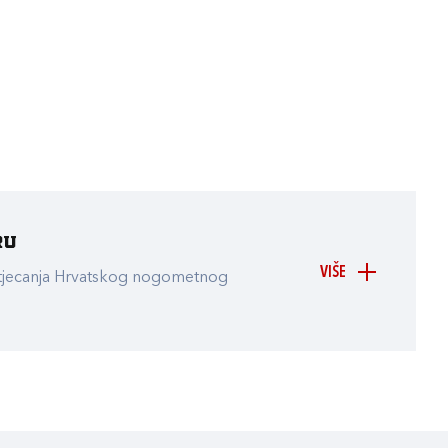
ru
VIŠE
atjecanja Hrvatskog nogometnog