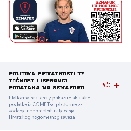
Politika privatnosti te
točnost i ispravci
VIŠE
podataka na Semaforu
Platforma hns.family prikazuje aktualne
podatke iz COMET-a, platforme za
vođenje nogometnih natjecanja
Hrvatskog nogometnog saveza.