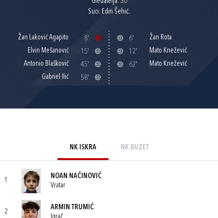
Gledatelja: 30
Suci: Edin Šehić.
Žan Laković Agapito
Žan Rota
8'
6'
Elvin Mešanović
Mato Knežević
15'
12'
Antonio Blašković
Mato Knežević
45'
62'
Gabriel Ilić
58'
NK ISKRA
NK BUZET
NOAN NAČINOVIĆ
1
Vratar
ARMIN TRUMIĆ
2
Igrač