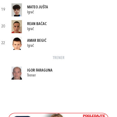
MATEO JUŠTA
19
Igrač
REAN BAĆAC
20
Igrač
AMAR BEGIĆ
22
Igrač
TRENER
IGOR FARAGUNA
Trener