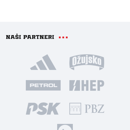
Naši partneri