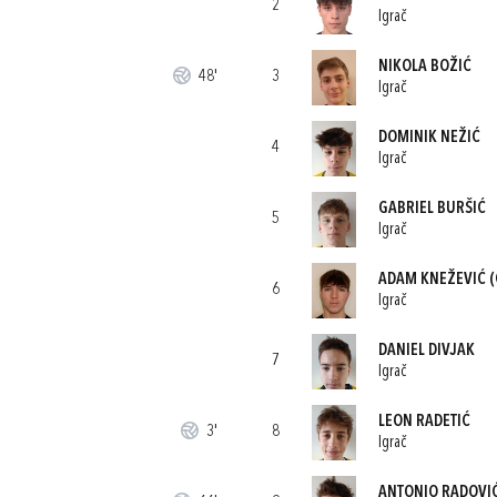
2
Igrač
NIKOLA BOŽIĆ
48'
3
Igrač
DOMINIK NEŽIĆ
4
Igrač
GABRIEL BURŠIĆ
5
Igrač
ADAM KNEŽEVIĆ
(
6
Igrač
DANIEL DIVJAK
7
Igrač
LEON RADETIĆ
3'
8
Igrač
ANTONIO RADOVI