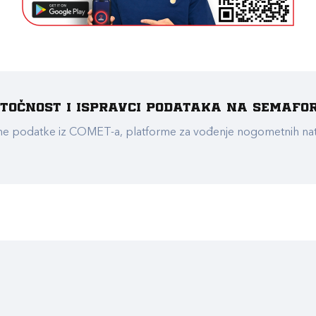
e točnost i ispravci podataka na Semafo
ualne podatke iz COMET-a, platforme za vođenje nogometnih n