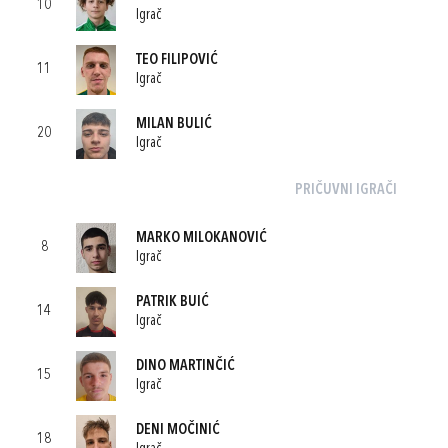
10
Igrač
TEO FILIPOVIĆ
11
Igrač
MILAN BULIĆ
20
Igrač
PRIČUVNI IGRAČI
MARKO MILOKANOVIĆ
8
Igrač
PATRIK BUIĆ
14
Igrač
DINO MARTINČIĆ
15
Igrač
DENI MOČINIĆ
18