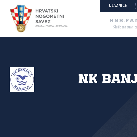
ULAZNICE
HNS.FA
Službena stranic
NK Ban