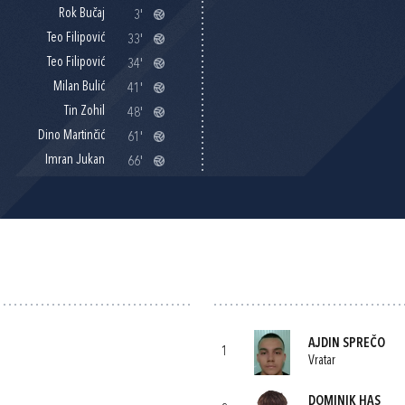
Rok Bučaj
3'
Teo Filipović
33'
Teo Filipović
34'
Milan Bulić
41'
Tin Zohil
48'
Dino Martinčić
61'
Imran Jukan
66'
AJDIN SPREČO
1
Vratar
DOMINIK HAS