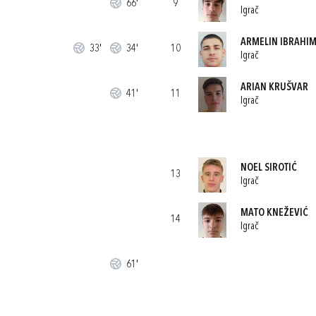
66'
9
Igrač
ARMELIN IBRAHI
33'
34'
10
Igrač
ARIAN KRUŠVAR
41'
11
Igrač
NOEL SIROTIĆ
13
Igrač
MATO KNEŽEVIĆ
14
Igrač
61'