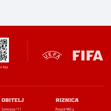
or App
Obitelj
Riznica
Generacija 111
Povijest HNS-a