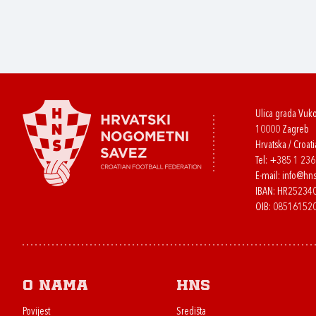
Ulica grada Vuk
10000 Zagreb
Hrvatska / Croati
Tel:
+385 1 23
E-mail:
info@hns
IBAN: HR2523
OIB: 08516152
O nama
HNS
Povijest
Središta