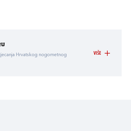
ru
VIŠE
atjecanja Hrvatskog nogometnog