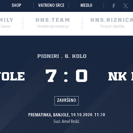
SHOP
VATRENO SRCE
MEDIJI
MILY
HNS.TEAM
HNS.RIZNIC
a Saveza
Hrvatske reprezentacije
Povijest i statistika
PIONIRI , 6. kolo
7
:
0
jole
NK 
ZAVRŠENO
PREMATINKA, BANJOLE, 10.10.2020. 11:30
Suci: Arnel Bešić.