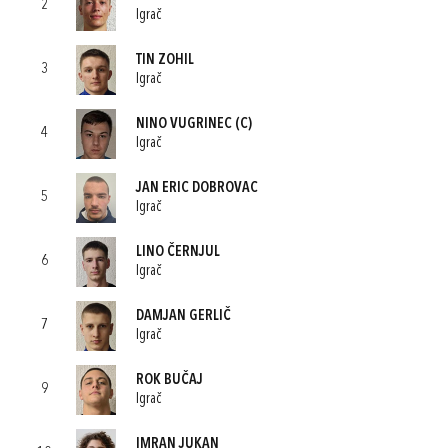
2
Igrač
TIN ZOHIL
3
Igrač
NINO VUGRINEC
(C)
4
Igrač
JAN ERIC DOBROVAC
5
Igrač
LINO ČERNJUL
6
Igrač
DAMJAN GERLIČ
7
Igrač
ROK BUČAJ
9
Igrač
IMRAN JUKAN