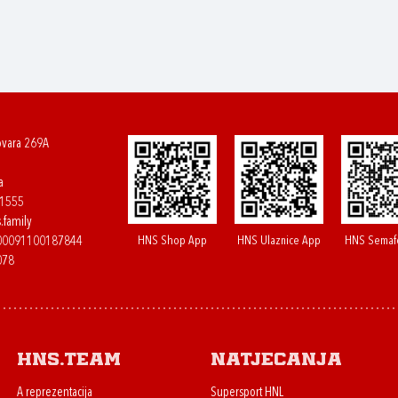
ovara 269A
a
61555
.family
HNS Shop App
HNS Ulaznice App
HNS Semaf
400091100187844
078
HNS.team
Natjecanja
A reprezentacija
Supersport HNL