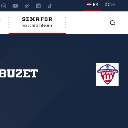
HR
EN
A
SEMAFOR
Sva domaća natjecanja
Buzet