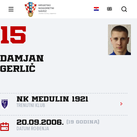
15
Damjan
Gerlič
NK Medulin 1921
TRENUTNI KLUB
20.09.2006.
(19 godina)
DATUM ROĐENJA