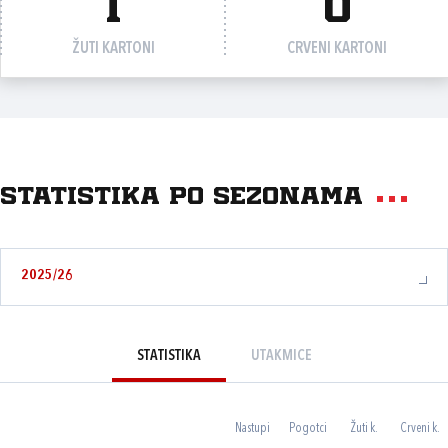
1
0
ŽUTI KARTONI
CRVENI KARTONI
Statistika po sezonama
2025/26
STATISTIKA
UTAKMICE
Nastupi
Pogotci
Žuti k.
Crveni k.