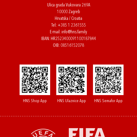
Ulica grada Vukovara 269A
10000 Zagreb
Hrvatska / Croatia
Tel:
+385 1 2361555
E-mail:
info@hns.family
IBAN: HR2523400091100187844
OIB: 08516152078
HNS Shop App
HNS Ulaznice App
HNS Semafor App