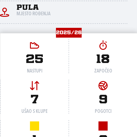
Pula
MJESTO ROĐENJA
2025/26
25
18
NASTUPI
ZAPOČEO
7
9
UŠAO S KLUPE
POGOTCI