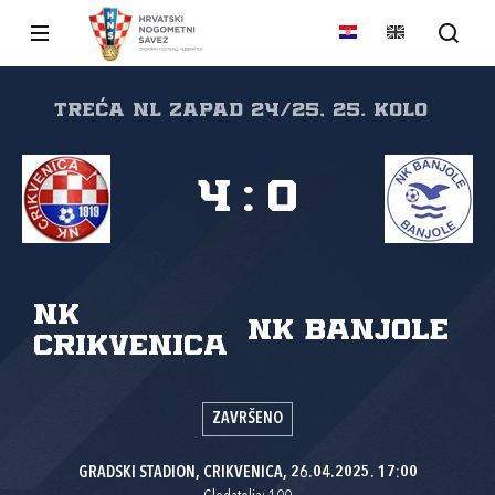
Treća NL Zapad 24/25, 25. kolo
4
:
0
NK
NK Banjole
Crikvenica
ZAVRŠENO
GRADSKI STADION, CRIKVENICA, 26.04.2025. 17:00