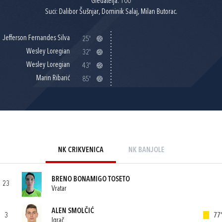
Gledatelja: 100
Suci: Dalibor Šušnjar, Dominik Salaj, Milan Butorac.
Jefferson Fernandes Silva
25'
Wesley Loregian
32'
Wesley Loregian
43'
Marin Ribarić
85'
NK CRIKVENICA
NK BANJOLE
BRENO BONAMIGO TOSETO
23
Vratar
ALEN SMOLČIĆ
3
77'
Igrač