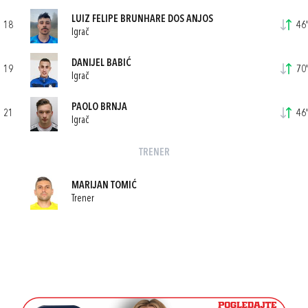
LUIZ FELIPE BRUNHARE DOS ANJOS
18
46'
Igrač
DANIJEL BABIĆ
19
70'
Igrač
PAOLO BRNJA
21
46'
Igrač
TRENER
MARIJAN TOMIĆ
Trener