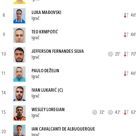
LUKA MAĐOVSKI
8
46'
Igrač
TEO KRMPOTIĆ
9
46'
Igrač
JEFFERSON FERNANDES SILVA
10
25'
70'
Igrač
PAULO DEŽELIN
11
46'
Igrač
IVAN LUKARIĆ
(C)
14
Igrač
WESLEY LOREGIAN
15
32'
43'
63'
Igrač
IAN CAVALCANTI DE ALBUQUERQUE
20
Igrač