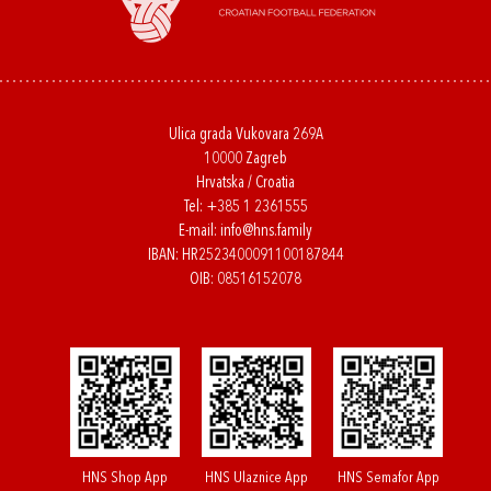
Ulica grada Vukovara 269A
10000 Zagreb
Hrvatska / Croatia
Tel:
+385 1 2361555
E-mail:
info@hns.family
IBAN: HR2523400091100187844
OIB: 08516152078
HNS Shop App
HNS Ulaznice App
HNS Semafor App