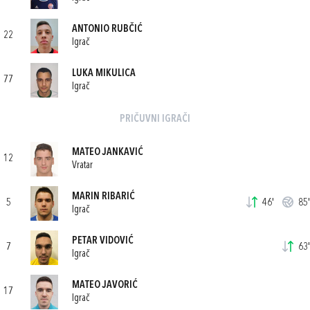
ANTONIO RUBČIĆ
22
Igrač
LUKA MIKULICA
77
Igrač
PRIČUVNI IGRAČI
MATEO JANKAVIĆ
12
Vratar
MARIN RIBARIĆ
5
46'
85'
Igrač
PETAR VIDOVIĆ
7
63'
Igrač
MATEO JAVORIĆ
17
Igrač