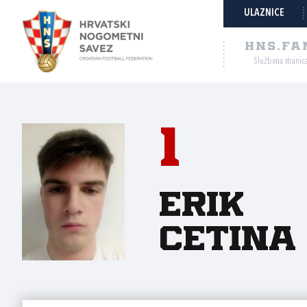
ULAZNICE
HNS.FA
Službena stranic
1
Erik
Cetina