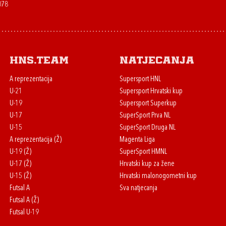
078
HNS.team
Natjecanja
A reprezentacija
Supersport HNL
U-21
Supersport Hrvatski kup
U-19
Supersport Superkup
U-17
SuperSport Prva NL
U-15
SuperSport Druga NL
A reprezentacija (Ž)
Magenta Liga
U-19 (Ž)
SuperSport HMNL
U-17 (Ž)
Hrvatski kup za žene
U-15 (Ž)
Hrvatski malonogometni kup
Futsal A
Sva natjecanja
Futsal A (Ž)
Futsal U-19