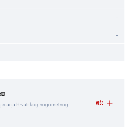
ru
VIŠE
atjecanja Hrvatskog nogometnog