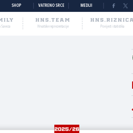
SHOP
VATRENO SRCE
MEDIJI
MILY
HNS.TEAM
HNS.RIZNIC
a Saveza
Hrvatske reprezentacije
Povijest i statistika
2025/26