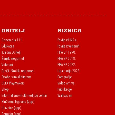
Obitelj
Riznica
Generacija 111
Povijest HNS-a
Edukacija
Povijest Vatrenih
#JednaObitelj
FIFA SP 1998.
Ženski nogomet
FIFA SP 2018.
Veterani
FIFA SP 2022.
Dječji i školski nogomet
Liga nacija 2023.
Osobe s invaliditetom
Fotografije
UEFA Playmakers
Video arhiva
Shop
Publikacije
Informativno-multimedijski centar
Wallpaperi
Službena trgovina (app)
Ulaznice (app)
Semafor (app)