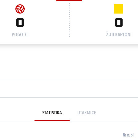
0
0
POGOTCI
ŽUTI KARTONI
STATISTIKA
UTAKMICE
Nastupi