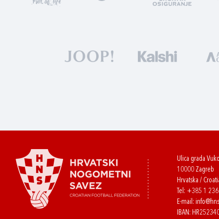
Ulica grada Vuk
10000 Zagreb
Hrvatska / Croati
Tel:
+385 1 23
E-mail:
info@hns
IBAN: HR2523