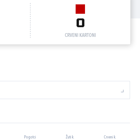
0
CRVENI KARTONI
Pogotci
Žuti k.
Crveni k.