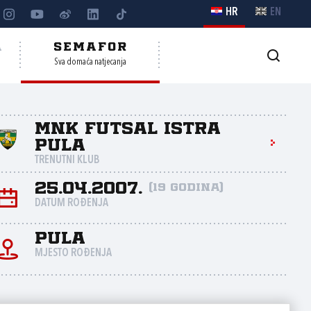
HR
EN
A
SEMAFOR
Sva domaća natjecanja
MNK Futsal Istra
Pula
TRENUTNI KLUB
25.04.2007.
(19 godina)
DATUM ROĐENJA
Pula
MJESTO ROĐENJA