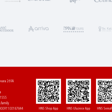
ovara 269A
a
61555
.family
HNS Shop App
HNS Ulaznice App
HNS Semaf
400091100187844