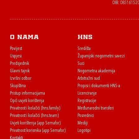
OIB: 08516152
O nama
HNS
Povijest
Središta
Uspjesi
Županijski nogometni savezi
Predsjednik
Suci
Glavni tajnik
Nogometna akademija
Izvršni odbor
Arbitražni sud
Skupština
Propisi i dokumenti HNS-a
Pristup informacijama
Licenciranje
Opći uvjeti korištenja
Registracije
Privatnost i kolačići (hns.family)
Međunarodni transferi
Privatnost i kolačići (hns.team)
Posrednici
Uvjeti korištenja (app Semafor)
Mediji
Privatnost korisnika (app Semafor)
Logotipi
Kontakti