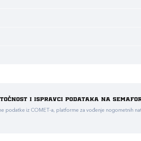
e točnost i ispravci podataka na Semafo
ualne podatke iz COMET-a, platforme za vođenje nogometnih n