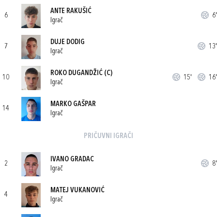
ANTE RAKUŠIĆ
6
6'
Igrač
DUJE DODIG
7
13'
Igrač
ROKO DUGANDŽIĆ
(C)
10
15'
16'
Igrač
MARKO GAŠPAR
14
Igrač
PRIČUVNI IGRAČI
IVANO GRADAC
2
8'
Igrač
MATEJ VUKANOVIĆ
4
Igrač