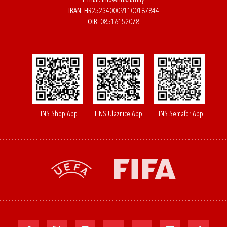
E-mail:
info@hns.family
IBAN: HR2523400091100187844
OIB: 08516152078
HNS Shop App
HNS Ulaznice App
HNS Semafor App