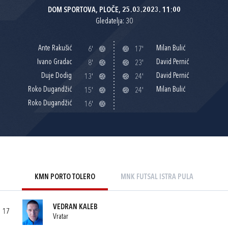
DOM SPORTOVA, PLOČE, 25.03.2023. 11:00
Gledatelja: 30
Ante Rakušić
Milan Bulić
6'
17'
Ivano Gradac
David Pernić
8'
23'
Duje Dodig
David Pernić
13'
24'
Roko Dugandžić
Milan Bulić
15'
24'
Roko Dugandžić
16'
KMN PORTO TOLERO
MNK FUTSAL ISTRA PULA
VEDRAN KALEB
17
Vratar