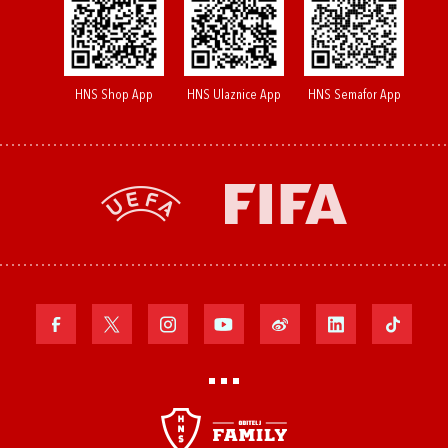
HNS Shop App
HNS Ulaznice App
HNS Semafor App