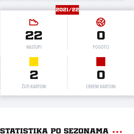
2021/22
22
0
NASTUPI
POGOTCI
2
0
ŽUTI KARTONI
CRVENI KARTONI
Statistika po sezonama