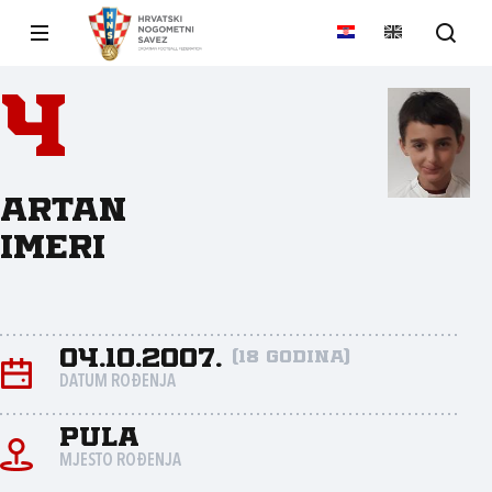
4
Artan
Imeri
04.10.2007.
(18 godina)
DATUM ROĐENJA
Pula
MJESTO ROĐENJA