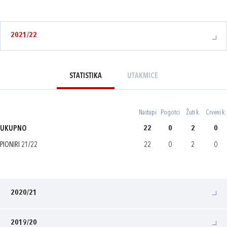
2021/22
STATISTIKA
UTAKMICE
Nastupi
Pogotci
Žuti k.
Crveni k.
UKUPNO
22
0
2
0
PIONIRI 21/22
22
0
2
0
2020/21
2019/20