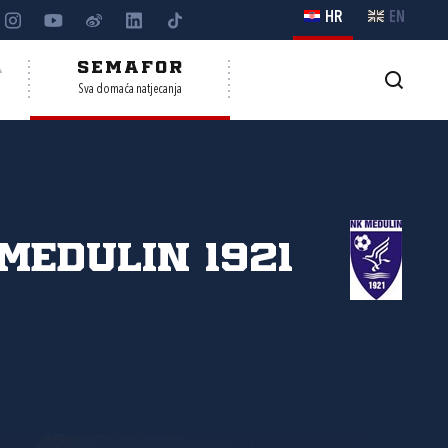
HR
EN
A
SEMAFOR
Sva domaća natjecanja
Medulin 1921