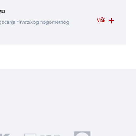
ru
VIŠE
atjecanja Hrvatskog nogometnog