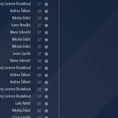
ny Lorence Boutabout
11'
Andrea Štifanić
18'
Nikolas Dabić
20'
Ivano Peruško
22'
Mario Udovičić
27'
Nikolas Dabić
32'
Nikolas Dabić
35'
Lucas Cipolla
37'
Mario Udovičić
38'
ny Lorence Boutabout
42'
Andrea Štifanić
48'
Andrea Štifanić
56'
ny Lorence Boutabout
58'
ny Lorence Boutabout
59'
Luka Pamić
65'
Nikolas Dabić
66'
Lucas Cipolla