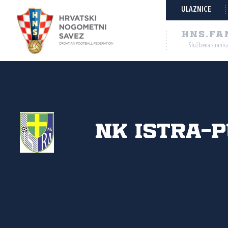
ULAZNICE
HNS.FA
Službena stranic
NK Istra-