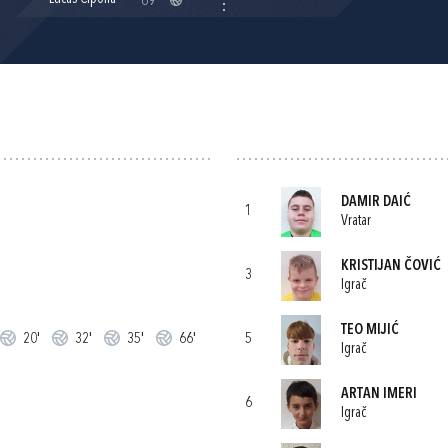
69'
DAMIR DAIĆ
1
Vratar
KRISTIJAN ČOVIĆ
3
Igrač
TEO MIJIĆ
20'
32'
35'
66'
5
Igrač
ARTAN IMERI
6
Igrač