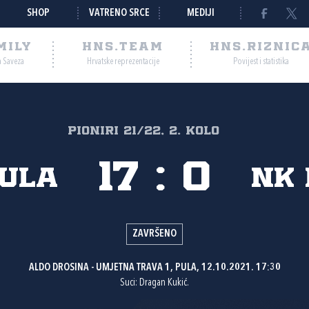
SHOP
VATRENO SRCE
MEDIJI
MILY
HNS.TEAM
HNS.RIZNIC
a Saveza
Hrvatske reprezentacije
Povijest i statistika
PIONIRI 21/22, 2. kolo
17
:
0
Pula
NK 
ZAVRŠENO
ALDO DROSINA - UMJETNA TRAVA 1, PULA, 12.10.2021. 17:30
Suci: Dragan Kukić.