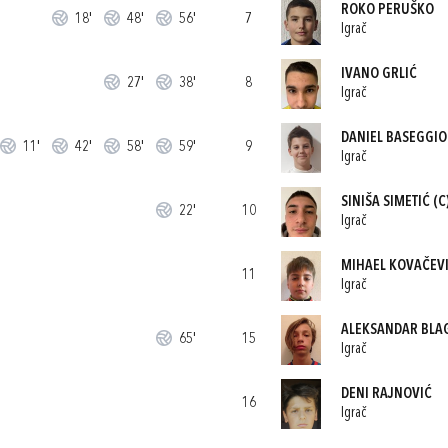
ROKO PERUŠKO
18'
48'
56'
7
Igrač
IVANO GRLIĆ
27'
38'
8
Igrač
DANIEL BASEGGIO
11'
42'
58'
59'
9
Igrač
SINIŠA SIMETIĆ
(C
22'
10
Igrač
MIHAEL KOVAČEV
11
Igrač
ALEKSANDAR BLA
65'
15
Igrač
DENI RAJNOVIĆ
16
Igrač