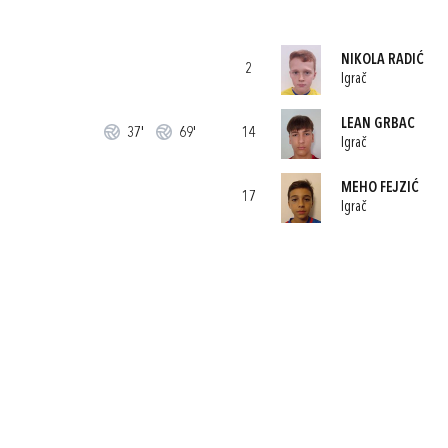
NIKOLA RADIĆ
2
Igrač
LEAN GRBAC
37'
69'
14
Igrač
MEHO FEJZIĆ
17
Igrač