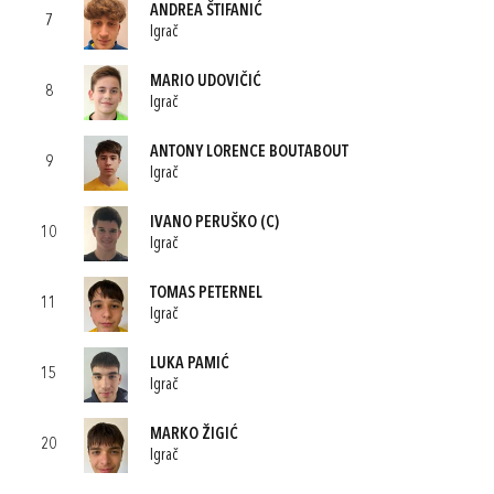
ANDREA ŠTIFANIĆ
7
Igrač
MARIO UDOVIČIĆ
8
Igrač
ANTONY LORENCE BOUTABOUT
9
Igrač
IVANO PERUŠKO
(C)
10
Igrač
TOMAS PETERNEL
11
Igrač
LUKA PAMIĆ
15
Igrač
MARKO ŽIGIĆ
20
Igrač