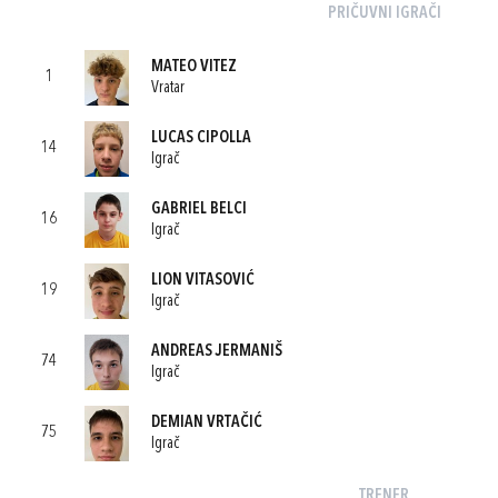
PRIČUVNI IGRAČI
MATEO VITEZ
1
Vratar
LUCAS CIPOLLA
14
Igrač
GABRIEL BELCI
16
Igrač
LION VITASOVIĆ
19
Igrač
ANDREAS JERMANIŠ
74
Igrač
DEMIAN VRTAČIĆ
75
Igrač
TRENER