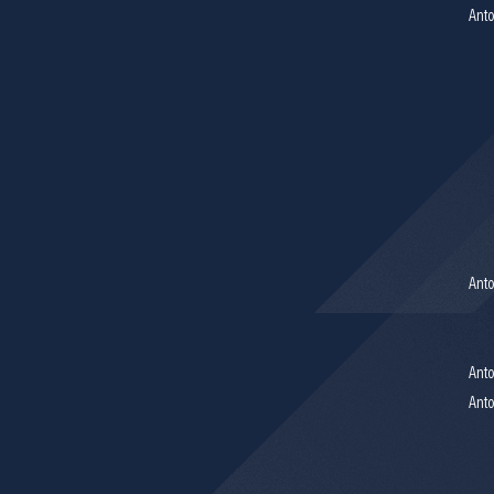
Anto
Anto
Anto
Anto