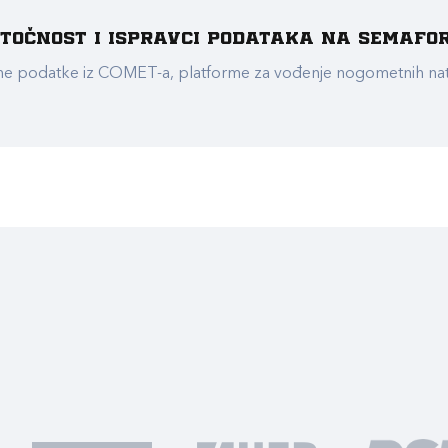
e točnost i ispravci podataka na Semafo
ualne podatke iz COMET-a, platforme za vođenje nogometnih n