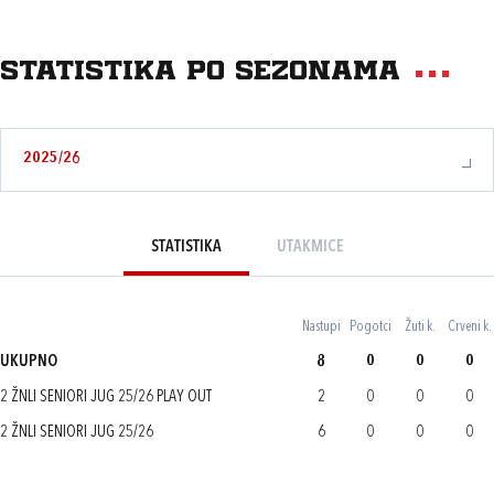
Statistika po sezonama
2025/26
STATISTIKA
UTAKMICE
Nastupi
Pogotci
Žuti k.
Crveni k.
UKUPNO
8
0
0
0
2 ŽNLI SENIORI JUG 25/26 PLAY OUT
2
0
0
0
2 ŽNLI SENIORI JUG 25/26
6
0
0
0