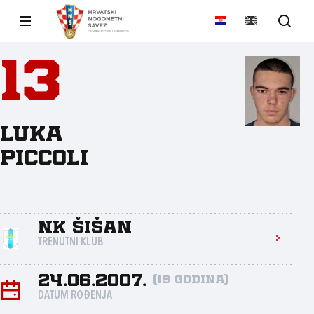
13
Luka
Piccoli
NK Šišan
TRENUTNI KLUB
24.06.2007.
(19 godina)
DATUM ROĐENJA