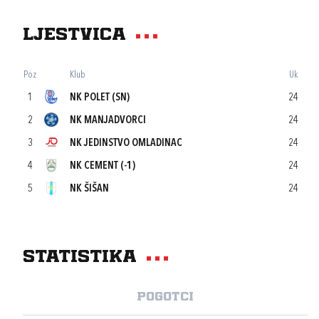
Ljestvica
Poz
Klub
Uk
1
NK POLET (SN)
24
2
NK MANJADVORCI
24
3
NK JEDINSTVO OMLADINAC
24
4
NK CEMENT (-1)
24
5
NK ŠIŠAN
24
Statistika
Pogotci