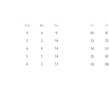
Pob
Ner
Por
G+
G-
9
6
9
40
41
7
3
14
33
75
6
4
14
26
53
5
5
14
35
67
4
3
17
26
68