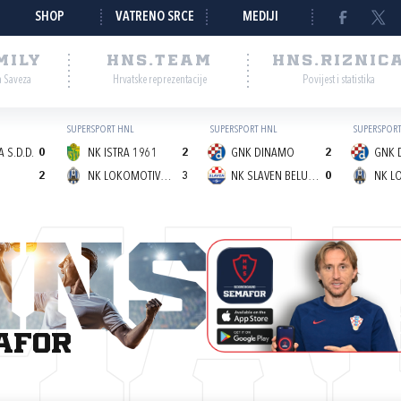
SHOP
VATRENO SRCE
MEDIJI
MILY
HNS.TEAM
HNS.RIZNIC
a Saveza
Hrvatske reprezentacije
Povijest i statistika
SUPERSPORT HNL
SUPERSPORT HNL
SUPERSPORT
 S.D.D.
0
NK ISTRA 1961
2
GNK DINAMO
2
GNK 
2
NK LOKOMOTIVA (Z)
3
NK SLAVEN BELUPO
0
MA
afor