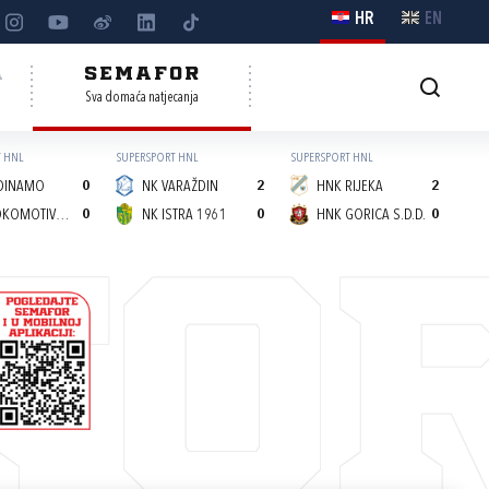
HR
EN
A
SEMAFOR
Sva domaća natjecanja
 HNL
SUPERSPORT HNL
SUPERSPORT HNL
DINAMO
0
NK VARAŽDIN
2
HNK RIJEKA
2
NK LOKOMOTIVA (Z)
0
NK ISTRA 1961
0
HNK GORICA S.D.D.
0
FO