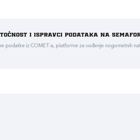
e točnost i ispravci podataka na Semafo
ualne podatke iz COMET-a, platforme za vođenje nogometnih n