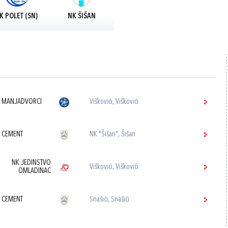
K POLET (SN)
NK ŠIŠAN
 MANJADVORCI
Viškovići, Viškovići
 CEMENT
NK "Šišan", Šišan
NK JEDINSTVO
Viškovići, Viškovići
OMLADINAC
 CEMENT
Snašići, Snašići