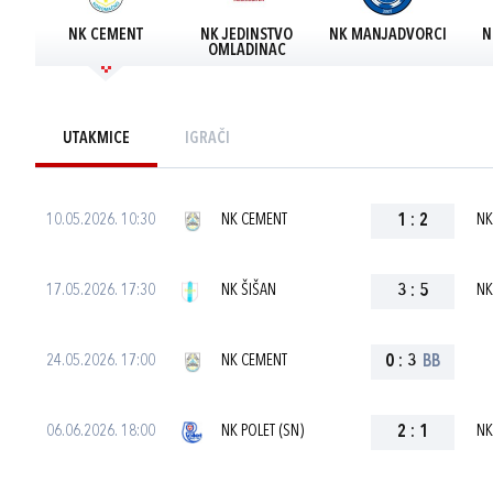
NK CEMENT
NK JEDINSTVO
NK MANJADVORCI
N
OMLADINAC
UTAKMICE
IGRAČI
10.05.2026. 10:30
NK CEMENT
1
:
2
NK
17.05.2026. 17:30
NK ŠIŠAN
3
:
5
NK
24.05.2026. 17:00
NK CEMENT
0
:
3
BB
06.06.2026. 18:00
NK POLET (SN)
2
:
1
NK