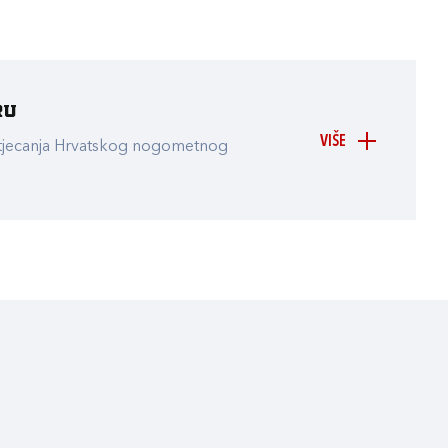
ru
VIŠE
atjecanja Hrvatskog nogometnog