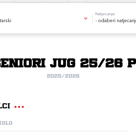
Natjecanje:
tarski
- odaberi natjecanj
SENIORI JUG 25/26 
2025/2026
lci
kolo