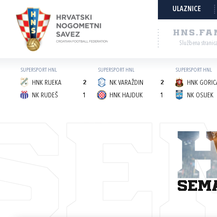
ULAZNICE
HNS.FA
Službena stranic
SUPERSPORT HNL
SUPERSPORT HNL
SUPERSPORT HNL
HNK RIJEKA
2
NK VARAŽDIN
2
HNK GORICA
NK RUDEŠ
1
HNK HAJDUK
1
NK OSIJEK
SE
sem