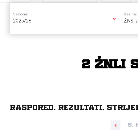
Sezona:
Razina:
2025/26
ŽNS is
2 ŽNLI 
Raspored, rezultati, strije
5. 