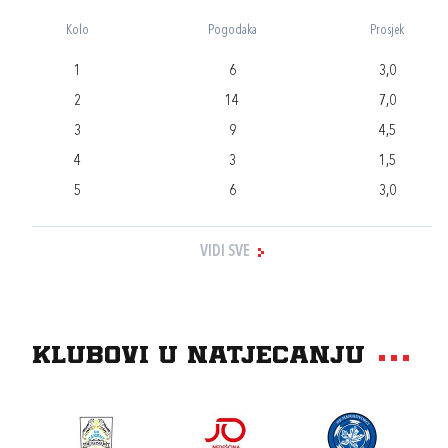
Kolo
Pogodaka
Prosjek
1
6
3,0
2
14
7,0
3
9
4,5
4
3
1,5
5
6
3,0
VIDI SVE
Klubovi u natjecanju