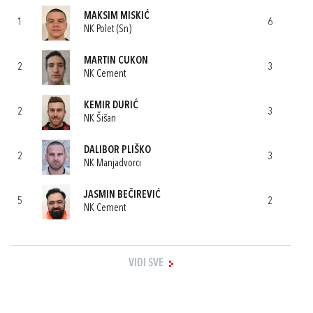
MAKSIM MISKIĆ
1
6
NK Polet (Sn)
MARTIN CUKON
2
3
NK Cement
KEMIR DURIĆ
2
3
NK Šišan
DALIBOR PLIŠKO
2
3
NK Manjadvorci
JASMIN BEČIREVIĆ
5
2
NK Cement
VIDI SVE