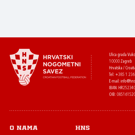
Ulica grada Vuk
10000 Zagreb
Hrvatska / Croati
Tel:
+385 1 23
E-mail:
info@hns
IBAN: HR2523
OIB: 08516152
O nama
HNS