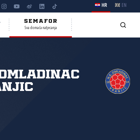
HR
EN
A
SEMAFOR
Sva domaća natjecanja
 Omladinac
njic