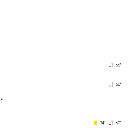
66'
60'
IĆ
34'
60'