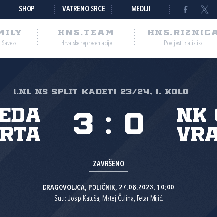
SHOP
VATRENO SRCE
MEDIJI
MILY
HNS.TEAM
HNS.RIZNIC
a Saveza
Hrvatske reprezentacije
Povijest i statistika
1.NL NS Split Kadeti 23/24, 1. kolo
eda
NK
3
:
0
rta
Vra
ZAVRŠENO
DRAGOVOLJCA, POLIČNIK, 27.08.2023. 10:00
Suci: Josip Katuša, Matej Čulina, Petar Mijić.