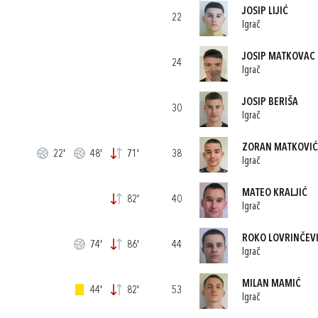
JOSIP LIJIĆ
22
Igrač
JOSIP MATKOVAC
24
Igrač
JOSIP BERIŠA
30
Igrač
ZORAN MATKOVIĆ
22'
48'
71'
38
Igrač
MATEO KRALJIĆ
82'
40
Igrač
ROKO LOVRINČEV
74'
86'
44
Igrač
MILAN MAMIĆ
44'
82'
53
Igrač