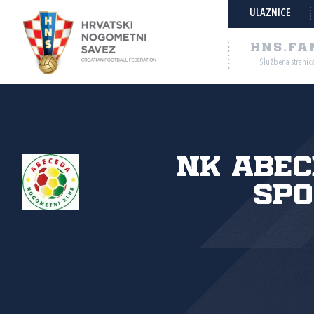
ULAZNICE
HNS.FA
Službena stranic
NK Abec
spo