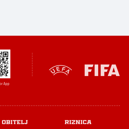
or App
Obitelj
Riznica