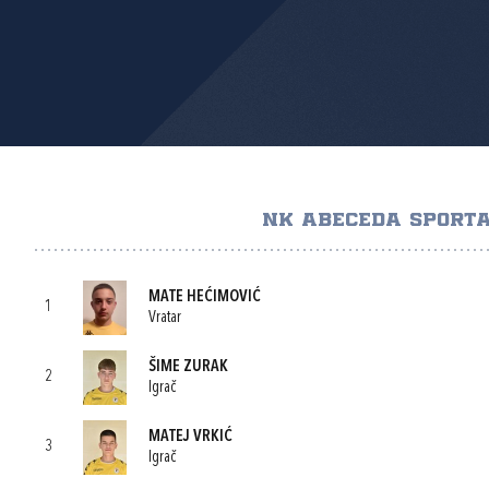
NK ABECEDA SPORT
MATE HEĆIMOVIĆ
1
Vratar
ŠIME ZURAK
2
Igrač
MATEJ VRKIĆ
3
Igrač