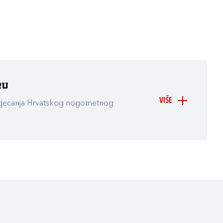
ru
VIŠE
atjecanja Hrvatskog nogometnog