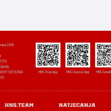
ovara 269A
a
61555
.family
HNS Shop App
HNS Ulaznice App
HNS Semaf
400091100187844
078
HNS.team
Natjecanja