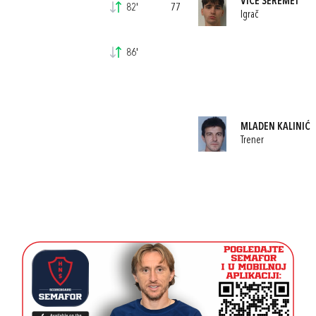
VICE ŠEREMET
82'
77
Igrač
86'
MLADEN KALINIĆ
Trener