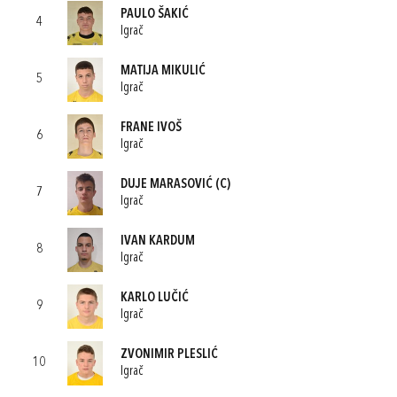
PAULO ŠAKIĆ
4
Igrač
MATIJA MIKULIĆ
5
Igrač
FRANE IVOŠ
6
Igrač
DUJE MARASOVIĆ
(C)
7
Igrač
IVAN KARDUM
8
Igrač
KARLO LUČIĆ
9
Igrač
ZVONIMIR PLESLIĆ
10
Igrač