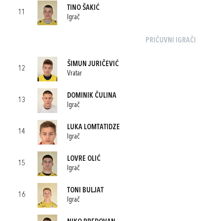
TINO ŠAKIĆ
11
Igrač
PRIČUVNI IGRAČI
ŠIMUN JURIČEVIĆ
12
Vratar
DOMINIK ČULINA
13
Igrač
LUKA LOMTATIDZE
14
Igrač
LOVRE OLIĆ
15
Igrač
TONI BULJAT
16
Igrač