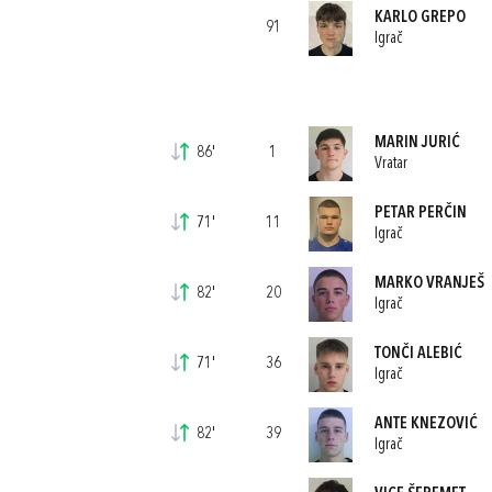
KARLO GREPO
91
Igrač
MARIN JURIĆ
86'
1
Vratar
PETAR PERČIN
71'
11
Igrač
MARKO VRANJEŠ
82'
20
Igrač
TONČI ALEBIĆ
71'
36
Igrač
ANTE KNEZOVIĆ
82'
39
Igrač