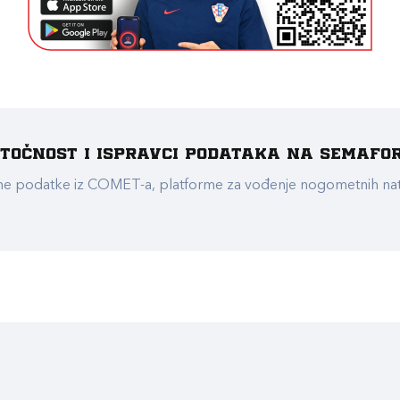
e točnost i ispravci podataka na Semafo
ualne podatke iz COMET-a, platforme za vođenje nogometnih n