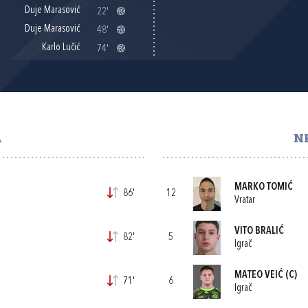
Duje Marasović
22'
Duje Marasović
48'
Karlo Lučić
74'
A
N
MARKO TOMIĆ
86'
12
Vratar
VITO BRALIĆ
82'
5
Igrač
MATEO VEIĆ
(C)
71'
6
Igrač