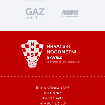
Ulica grada Vukovara 269A
10000 Zagreb
Hrvatska / Croatia
Tel:
+385 1 2361555