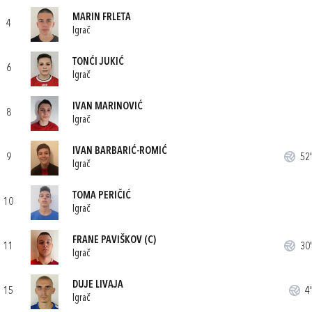
MARIN FRLETA
4
Igrač
TONĆI JUKIĆ
6
Igrač
IVAN MARINOVIĆ
8
Igrač
IVAN BARBARIĆ-ROMIĆ
9
52'
Igrač
TOMA PERIČIĆ
10
Igrač
FRANE PAVIŠKOV
(C)
11
30'
Igrač
DUJE LIVAJA
15
4'
Igrač