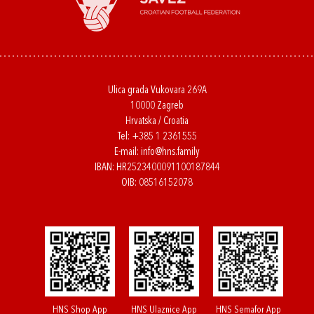
Ulica grada Vukovara 269A
10000 Zagreb
Hrvatska / Croatia
Tel:
+385 1 2361555
E-mail:
info@hns.family
IBAN: HR2523400091100187844
OIB: 08516152078
HNS Shop App
HNS Ulaznice App
HNS Semafor App