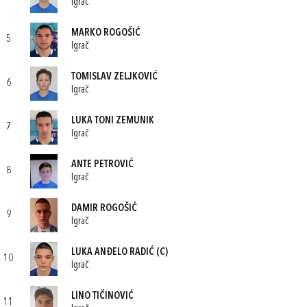
Igrač
MARKO ROGOŠIĆ
5
Igrač
TOMISLAV ZELJKOVIĆ
6
Igrač
LUKA TONI ZEMUNIK
7
Igrač
ANTE PETROVIĆ
8
Igrač
DAMIR ROGOŠIĆ
9
Igrač
LUKA ANĐELO RADIĆ
(C)
10
Igrač
LINO TIČINOVIĆ
11