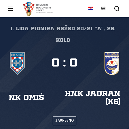
1. liga pionira NSŽSD 20/21 "A", 26.
kolo
0
:
0
HNK Jadran
NK Omiš
(KS)
ZAVRŠENO