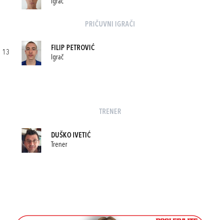
Igrač
PRIČUVNI IGRAČI
FILIP PETROVIĆ
13
Igrač
TRENER
DUŠKO IVETIĆ
Trener