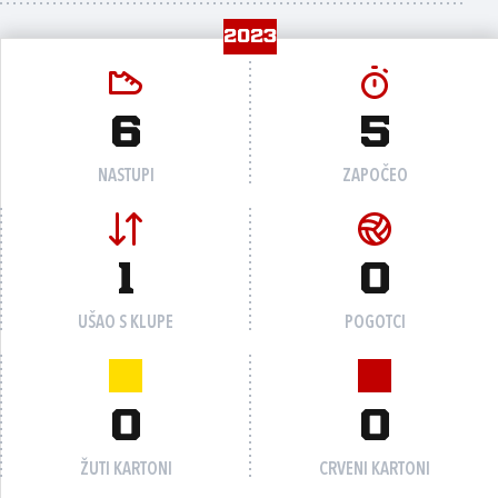
2023
6
5
NASTUPI
ZAPOČEO
1
0
UŠAO S KLUPE
POGOTCI
0
0
ŽUTI KARTONI
CRVENI KARTONI