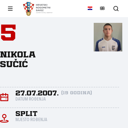
5
Nikola
Sučić
27.07.2007.
(19 godina)
DATUM ROĐENJA
Split
MJESTO ROĐENJA