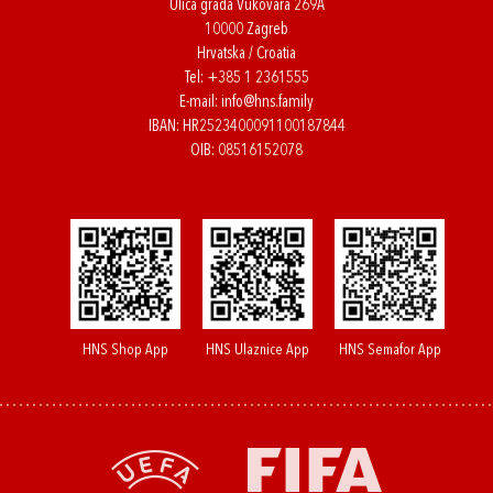
Ulica grada Vukovara 269A
10000 Zagreb
Hrvatska / Croatia
Tel:
+385 1 2361555
E-mail:
info@hns.family
IBAN: HR2523400091100187844
OIB: 08516152078
HNS Shop App
HNS Ulaznice App
HNS Semafor App