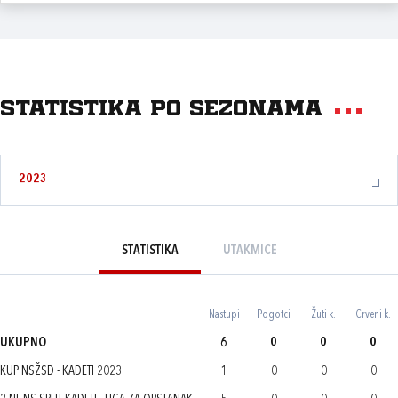
Statistika po sezonama
2023
STATISTIKA
UTAKMICE
Nastupi
Pogotci
Žuti k.
Crveni k.
UKUPNO
6
0
0
0
KUP NSŽSD - KADETI 2023
1
0
0
0