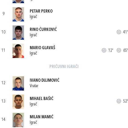
PETAR PERKO
9
Igrač
RINO ĆURKOVIĆ
10
41'
Igrač
MARIO GLAVAŠ
11
12'
65'
Igrač
PRIČUVNI IGRAČI
IVANO DUJMOVIĆ
12
Vratar
MIHAEL BAŠIĆ
13
52'
Igrač
MILAN MAMIĆ
14
Igrač