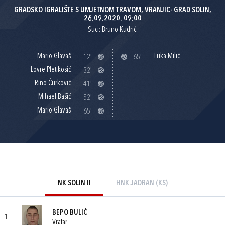
GRADSKO IGRALIŠTE S UMJETNOM TRAVOM, VRANJIC- GRAD SOLIN,
26.09.2020. 09:00
Suci: Bruno Kudrić.
Mario Glavaš
Luka Milić
12'
65'
Lovre Pletikosić
32'
Rino Ćurković
41'
Mihael Bašić
52'
Mario Glavaš
65'
NK SOLIN II
HNK JADRAN (KS)
BEPO BULIĆ
1
Vratar