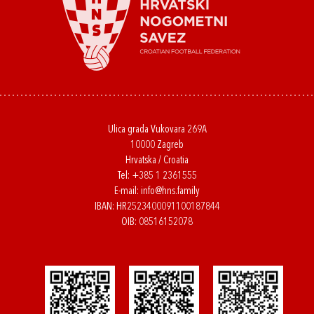
Ulica grada Vukovara 269A
10000 Zagreb
Hrvatska / Croatia
Tel:
+385 1 2361555
E-mail:
info@hns.family
IBAN: HR2523400091100187844
OIB: 08516152078