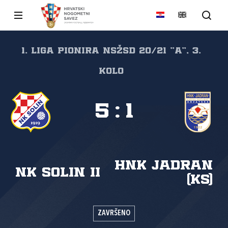
1. liga pionira NSŽSD 20/21 "A", 3.
kolo
5
:
1
HNK Jadran
NK Solin II
(KS)
ZAVRŠENO