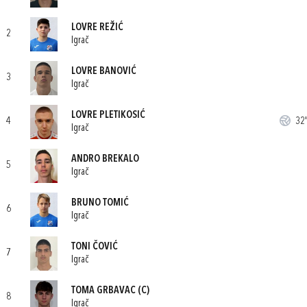
LOVRE REŽIĆ
2
Igrač
LOVRE BANOVIĆ
3
Igrač
LOVRE PLETIKOSIĆ
4
32'
Igrač
ANDRO BREKALO
5
Igrač
BRUNO TOMIĆ
6
Igrač
TONI ČOVIĆ
7
Igrač
TOMA GRBAVAC
(C)
8
Igrač